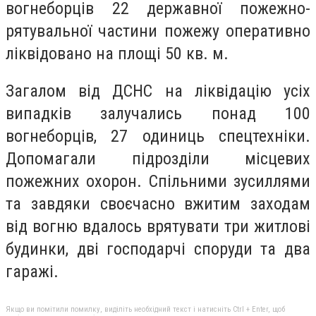
вогнеборців 22 державної пожежно-
рятувальної частини пожежу оперативно
ліквідовано на площі 50 кв. м.
Загалом від ДСНС на ліквідацію усіх
випадків залучались понад 100
вогнеборців, 27 одиниць спецтехніки.
Допомагали підрозділи місцевих
пожежних охорон. Спільними зусиллями
та завдяки своєчасно вжитим заходам
від вогню вдалось врятувати три житлові
будинки, дві господарчі споруди та два
гаражі.
Якщо ви помітили помилку, виділіть необхідний текст і натисніть Ctrl + Enter, щоб