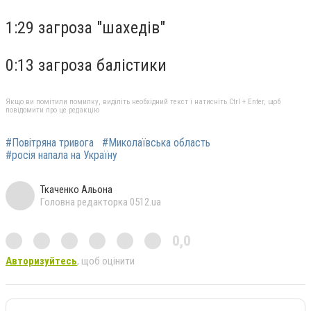
1:29 загроза "шахедів"
0:13 загроза балістики
Якщо ви помітили помилку, виділіть необхідний текст і натисніть Ctrl + Enter, щоб
повідомити про це редакцію
#Повітряна тривога
#Миколаївська область
#росія напала на Україну
Ткаченко Альона
Головна редакторка 0512.ua
0,0
Авторизуйтесь
, щоб оцінити