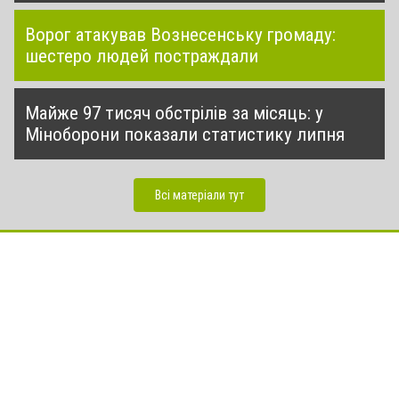
Ворог атакував Вознесенську громаду:
шестеро людей постраждали
Майже 97 тисяч обстрілів за місяць: у
Міноборони показали статистику липня
Всі матеріали тут