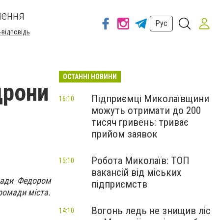
шення
Рус
-відповідь
ОСТАННІ НОВИНИ
дрони
Підприємці Миколаївщини
16:10
можуть отримати до 200
тисяч гривень: триває
прийом заявок
Робота Миколаїв: ТОП
15:10
вакансій від міських
ради Федором
підприємств
ромади міста.
Вогонь ледь не знищив ліс
14:10