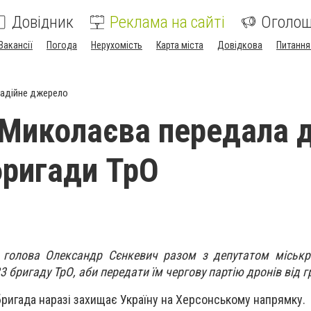
Довідник
Реклама на сайті
Оголо
Вакансії
Погода
Нерухомість
Карта міста
Довідкова
Питання
адійне джерело
Миколаєва передала 
бригади ТрО
 голова Олександр Сєнкевич разом з депутатом міськ
 бригаду ТрО, аби передати їм чергову партію дронів від г
бригада наразі захищає Україну на Херсонському напрямку.