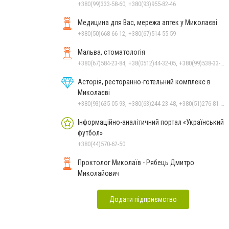
+380(99)333-58-60, +380(93)955-82-46
Медицина для Вас, мережа аптек у Миколаєві
+380(50)668-66-12, +380(67)514-55-59
Мальва, стоматологія
+380(67)584-23-84, +38(0512)44-32-05, +380(99)538-33-25, +380(63)977-35-54
Асторія, ресторанно-готельний комплекс в
Миколаєві
+380(93)635-05-93, +380(63)244-23-48, +380(51)276-81-65, +380(93)361-03-37, +380(95)172-60-42, +380(51)277-66-77, +380(68)916-39-76
Інформаційно-аналітичний портал «Український
футбол»
+380(44)570-62-50
Проктолог Миколаїв - Рябець Дмитро
Миколайович
Додати підприємство