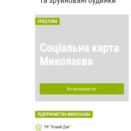
та зруйновані будинки
СПЕЦТЕМА
Соціальна карта
Миколаєва
Всі матеріали тут
ПІДПРИЄМСТВА МИКОЛАЄВА
РК "Новий Дім"