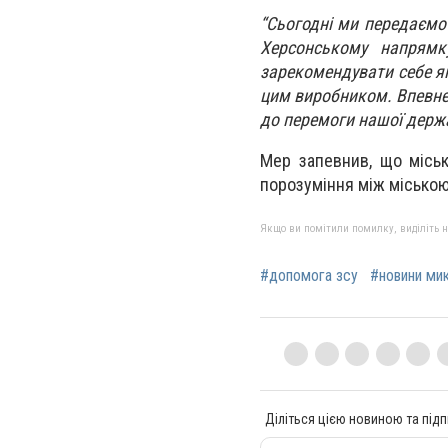
“Сьогодні ми передаємо 
Херсонському напрямк
зарекомендувати себе як
цим виробником. Впевне
до перемоги нашої держав
Мер запевнив, що міськ
порозуміння між міською
Якщо ви помітили помилку, виділіть нео
#допомога зсу
#новини ми
Діліться цією новиною та підп