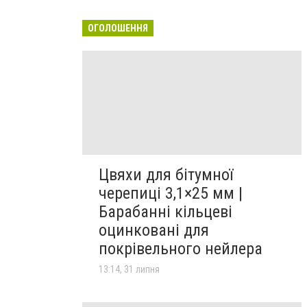
ОГОЛОШЕННЯ
Цвяхи для бітумної
черепиці 3,1×25 мм |
Барабанні кільцеві
оцинковані для
покрівельного нейлера
13:14, 31 липня