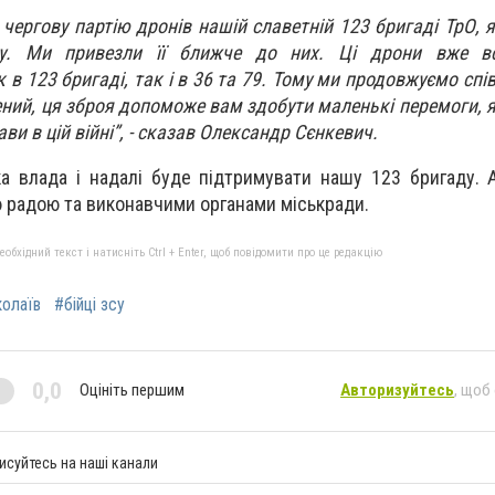
чергову партію дронів нашій славетній 123 бригаді ТрО, 
у. Ми привезли її ближче до них. Ці дрони вже в
 в 123 бригаді, так і в 36 та 79. Тому ми продовжуємо сп
ний, ця зброя допоможе вам здобути маленькі перемоги, я
и в цій війні”, - сказав Олександр Сєнкевич.
а влада і надалі буде підтримувати нашу 123 бригаду.
 радою та виконавчими органами міськради.
бхідний текст і натисніть Ctrl + Enter, щоб повідомити про це редакцію
колаїв
#бійці зсу
0,0
Оцініть першим
Авторизуйтесь
, щоб
исуйтесь на наші канали