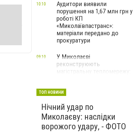
Аудитори виявили
10:10
порушення на 1,67 млн грн у
роботі КП
«Миколаївпастранс»:
матеріали передано до
прокуратури
У Миколаєві
09:10
реконструюють
магістральну тепломережу:
замінять 350 метрів труб, -
ФОТО
ТОП НОВИНИ
Нічний удар по
Миколаєву: наслідки
ворожого удару, - ФОТО