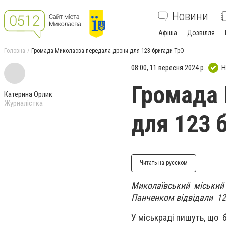
Новини
Афіша
Дозвілля
Головна
Громада Миколаєва передала дрони для 123 бригади ТрО
08:00, 11 вересня 2024 р.
Н
Громада 
Катерина Орлик
Журналістка
для 123 
Читать на русском
Миколаївський міський
Панченком відвідали 123
У міськраді пишуть, що 