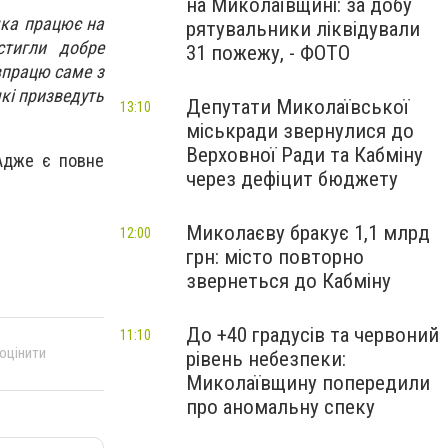
на Миколаївщині: за добу
яка працює на
рятувальники ліквідували
стигли добре
31 пожежу, - ФОТО
івпрацю саме з
кі призведуть
Депутати Миколаївської
13:10
міськради звернулися до
Верховної Ради та Кабміну
 Адже є повне
через дефіцит бюджету
Миколаєву бракує 1,1 млрд
12:00
грн: місто повторно
звернеться до Кабміну
До +40 градусів та червоний
11:10
 оцінити
рівень небезпеки:
Миколаївщину попередили
про аномальну спеку