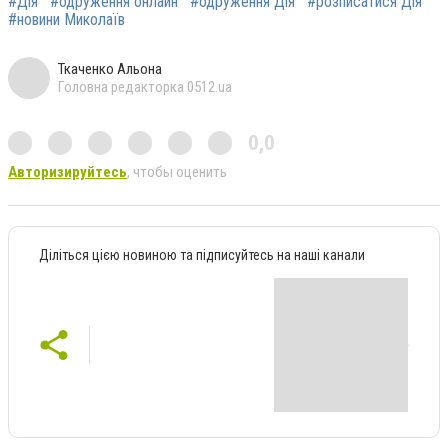
#Дія
#одруження онлайн
#одруження Дія
#розписатися Дія
#новини Миколаїв
Ткаченко Альона
Головна редакторка 0512.ua
0,0
Авторизируйтесь
, чтобы оценить
Діліться цією новиною та підписуйтесь на наші канали