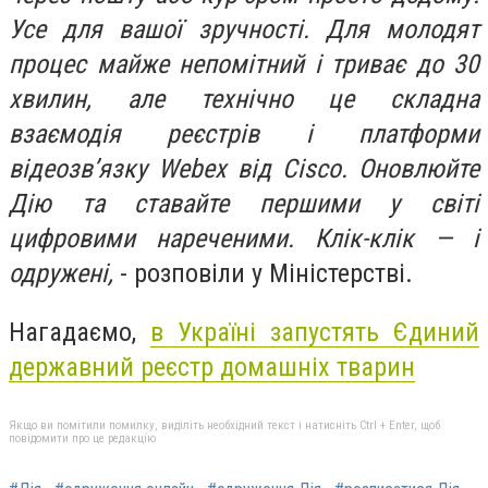
Усе для вашої зручності. Для молодят
процес майже непомітний і триває до 30
хвилин, але технічно це складна
взаємодія реєстрів і платформи
відеозвʼязку Webex від Cisco. Оновлюйте
Дію та ставайте першими у світі
цифровими нареченими. Клік-клік — і
одружені,
- розповіли у Міністерстві.
Нагадаємо,
в Україні запустять Єдиний
державний реєстр домашніх тварин
Якщо ви помітили помилку, виділіть необхідний текст і натисніть Ctrl + Enter, щоб
повідомити про це редакцію