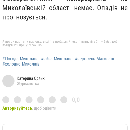
Миколаївській області немає. Опадів не
прогнозується.
Якщо ви помітили помилку, виділіть необхідний текст і натисніть Ctrl + Enter, щоб
повідомити про це редакцію
#Погода Миколаїв
#війна Миколаїв
#вересень Миколаїв
#холодно Миколаїв
Катерина Орлик
Журналістка
0,0
Авторизуйтесь
, щоб оцінити