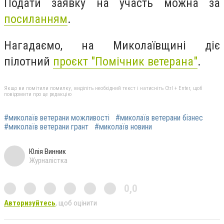
Подати заявку на участь можна за
посиланням
.
Нагадаємо, на Миколаївщині діє
пілотний
проєкт "Помічник ветерана"
.
Якщо ви помітили помилку, виділіть необхідний текст і натисніть Ctrl + Enter, щоб
повідомити про це редакцію
#миколаїв ветерани можливості
#миколаїв ветерани бізнес
#миколаїв ветерани грант
#миколаїв новини
Юлія Винник
Журналістка
0,0
Авторизуйтесь
, щоб оцінити