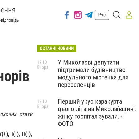
шення
Рус
-відповідь
ОСТАННІ НОВИНИ
У Миколаєві депутати
19:10
Вчора
підтримали будівництво
норів
модульного містечка для
переселенців
Перший укус каракурта
18:10
Вчора
цього літа на Миколаївщині:
охочих стати
жінку госпіталізували, -
ФОТО
(+), I(-), II(-),