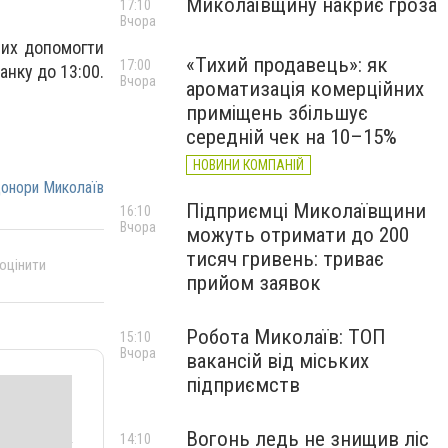
Миколаївщину накриє гроза
17:10
Вчора
чих допомогти
«Тихий продавець»: як
17:00
анку до 13:00.
Вчора
ароматизація комерційних
приміщень збільшує
середній чек на 10–15%
НОВИНИ КОМПАНІЙ
онори Миколаїв
Підприємці Миколаївщини
16:10
Вчора
можуть отримати до 200
тисяч гривень: триває
 оцінити
прийом заявок
Робота Миколаїв: ТОП
15:10
Вчора
вакансій від міських
підприємств
Вогонь ледь не знищив ліс
14:10