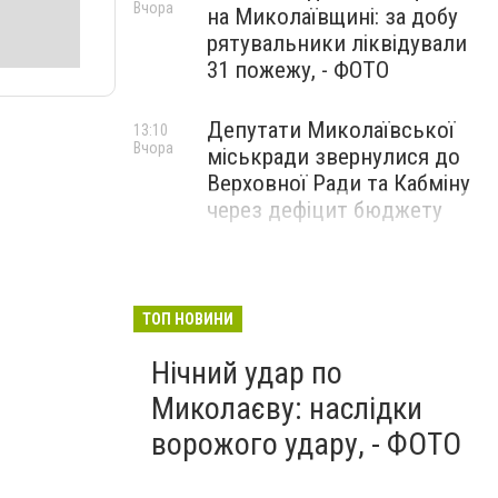
Вчора
на Миколаївщині: за добу
рятувальники ліквідували
31 пожежу, - ФОТО
Депутати Миколаївської
13:10
Вчора
міськради звернулися до
Верховної Ради та Кабміну
через дефіцит бюджету
ТОП НОВИНИ
Нічний удар по
Миколаєву: наслідки
ворожого удару, - ФОТО