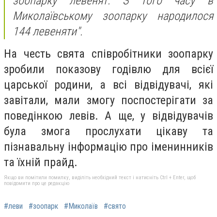
зоопарку левенят. З того часу в
Миколаївському зоопарку народилося
144 левеняти".
На честь свята співробітники зоопарку
зробили показову годівлю для всієї
царської родини, а всі відвідувачі, які
завітали, мали змогу поспостерігати за
поведінкою левів. А ще, у відвідувачів
була змога прослухати цікаву та
пізнавальну інформацію про іменинників
та їхній прайд.
Якщо ви помітили помилку, виділіть необхідний текст і натисніть Ctrl + Enter, щоб
повідомити про це редакцію
#леви
#зоопарк
#Миколаїв
#свято