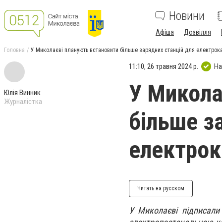
Новини
Афіша
Дозвілля
Головна
У Миколаєві планують встановити більше зарядних станцій для електрок
11:10, 26 травня 2024 р.
На
У Микола
Юлія Винник
Журналістка
більше з
електрок
Читать на русском
У Миколаєві підписал