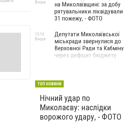
 оцінити
Вчора
на Миколаївщині: за добу
рятувальники ліквідували
31 пожежу, - ФОТО
Депутати Миколаївської
13:10
Вчора
міськради звернулися до
Верховної Ради та Кабміну
через дефіцит бюджету
ТОП НОВИНИ
Нічний удар по
Миколаєву: наслідки
ворожого удару, - ФОТО