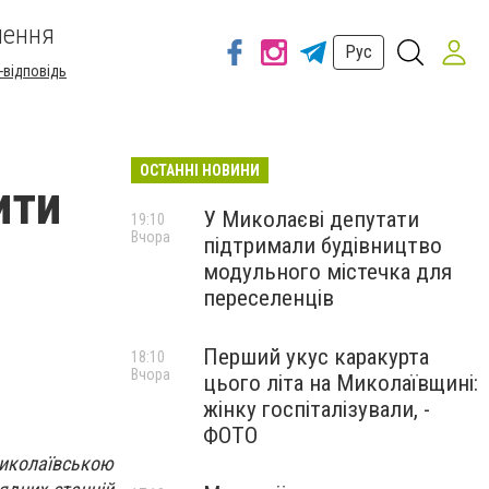
шення
Рус
-відповідь
ОСТАННІ НОВИНИ
ити
У Миколаєві депутати
19:10
Вчора
підтримали будівництво
модульного містечка для
переселенців
Перший укус каракурта
18:10
Вчора
цього літа на Миколаївщині:
жінку госпіталізували, -
ФОТО
иколаївською