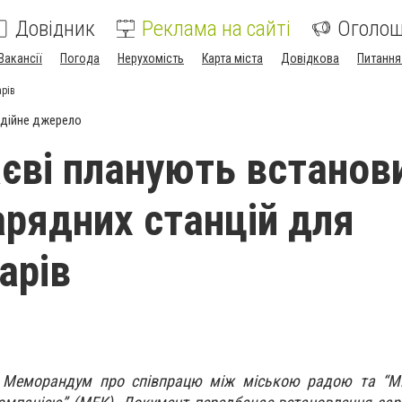
Довідник
Реклама на сайті
Оголо
Вакансії
Погода
Нерухомість
Карта міста
Довідкова
Питання
арів
дійне джерело
єві планують встанов
арядних станцій для
арів
и Меморандум про співпрацю між міською радою та “М