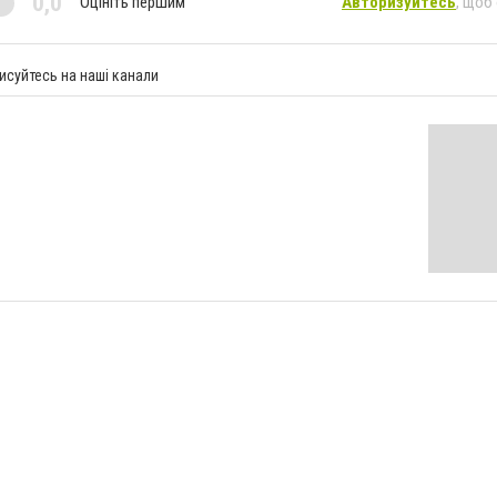
0,0
Оцініть першим
Авторизуйтесь
, щоб
исуйтесь на наші канали