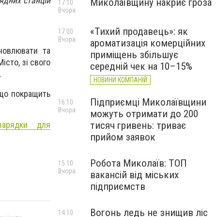
ядних станцій
Миколаївщину накриє гроза
17:10
Вчора
«Тихий продавець»: як
17:00
Вчора
ароматизація комерційних
новлювати та
приміщень збільшує
істо, зі свого
середній чек на 10–15%
.
НОВИНИ КОМПАНІЙ
 що покращить
Підприємці Миколаївщини
16:10
Вчора
можуть отримати до 200
зарядки для
тисяч гривень: триває
прийом заявок
Робота Миколаїв: ТОП
15:10
Вчора
вакансій від міських
підприємств
Вогонь ледь не знищив ліс
14:10