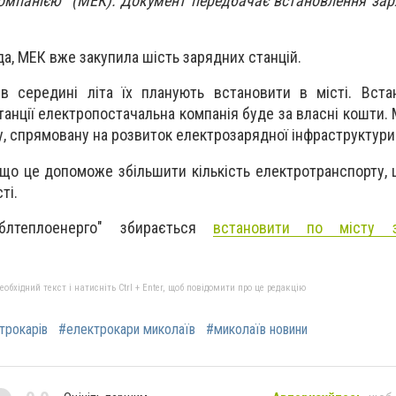
мпанією” (МЕК). Документ передбачає встановлення зар
да, МЕК вже закупила шість зарядних станцій.
в середині літа їх планують встановити в місті. Вста
анції електропостачальна компанія буде за власні кошти. М
у, спрямовану на розвиток електрозарядної інфраструктури
 що ц
е допоможе збільшити кількість електротранспорту,
ті.
облтеплоенерго" збирається
встановити по місту 
бхідний текст і натисніть Ctrl + Enter, щоб повідомити про це редакцію
трокарів
#електрокари миколаїв
#миколаїв новини