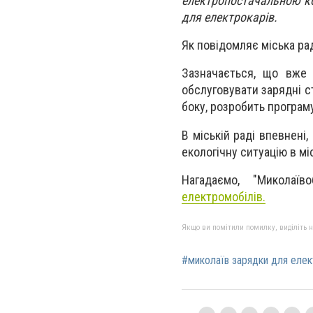
електропостачальною ко
для електрокарів.
Як повідомляє міська ра
Зазначається, що вже 
обслуговувати зарядні ст
боку, розробить програм
В міській раді впевнені,
екологічну ситуацію в міс
Нагадаємо, "
Миколаїв
електромобілів.
Якщо ви помітили помилку, виділіть нео
#миколаїв зарядки для елек