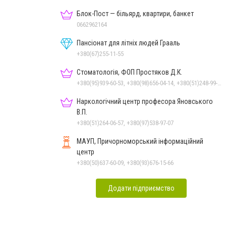
Блок-Пост — більярд, квартири, банкет
0662962164
Пансіонат для літніх людей Грааль
+380(67)255-11-55
Стоматологія, ФОП Простяков Д.К.
+380(95)939-60-53, +380(98)656-04-14, +380(51)248-99-08, +380(50)159-88-74
Наркологічний центр професора Яновського
В.П.
+380(51)264-06-57, +380(97)538-97-07
МАУП, Причорноморський інформаційний
центр
+380(50)637-60-09, +380(93)676-15-66
Додати підприємство