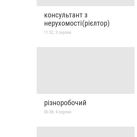
консультант з
нерухомості(рієлтор)
11:52, 3 серпня
різноробочий
06:08, 4 серпня