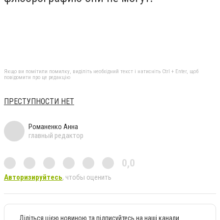
Якщо ви помітили помилку, виділіть необхідний текст і натисніть Ctrl + Enter, щоб
повідомити про це редакцію
ПРЕСТУПНОСТИ НЕТ
Романенко Анна
главный редактор
0,0
Авторизируйтесь
, чтобы оценить
Діліться цією новиною та підписуйтесь на наші канали