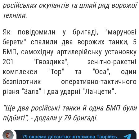
російських окупантів та цілий ряд ворожої
техніки.
Як повідомили у бригаді, "марунові
берети" спалили два ворожих танки, 5
БМП, самохідну артилерійську установку
2С1 "Гвоздика", зенітно-ракетні
комплекси "Тор" та "Оса", один
безпілотник оперативно-тактичного
рівня "Зала" і два ударні "Ланцети".
"
Ще два російські танки й одна БМП були
підбиті
", - додали у 79 бригаді.