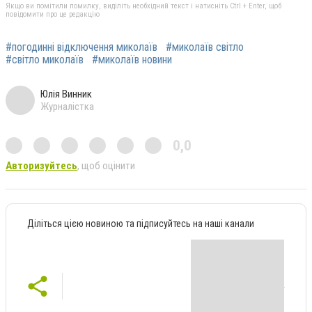
Якщо ви помітили помилку, виділіть необхідний текст і натисніть Ctrl + Enter, щоб
повідомити про це редакцію
#погодинні відключення миколаїв
#миколаїв світло
#світло миколаїв
#миколаїв новини
Юлія Винник
Журналістка
0,0
Авторизуйтесь
, щоб оцінити
Діліться цією новиною та підписуйтесь на наші канали