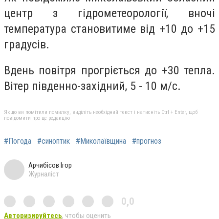
центр з гідрометеорології, вночі
температура становитиме від +10 до +15
градусів.
Вдень повітря прогріється до +30 тепла.
Вітер південно-західний, 5 - 10 м/с.
Якщо ви помітили помилку, виділіть необхідний текст і натисніть Ctrl + Enter, щоб
повідомити про це редакцію
#Погода
#синоптик
#Миколаївщина
#прогноз
Арчибісов Ігор
Журналіст
0,0
Авторизируйтесь
, чтобы оценить