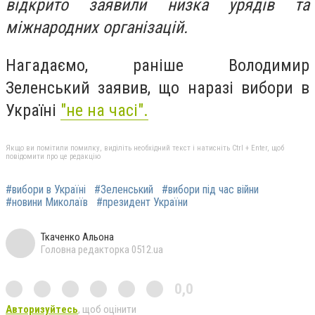
відкрито заявили низка урядів та
міжнародних організацій.
Нагадаємо, раніше Володимир
Зеленський заявив, що наразі вибори в
Україні
"не на часі".
Якщо ви помітили помилку, виділіть необхідний текст і натисніть Ctrl + Enter, щоб
повідомити про це редакцію
#вибори в Україні
#Зеленський
#вибори під час війни
#новини Миколаїв
#президент України
Ткаченко Альона
Головна редакторка 0512.ua
0,0
Авторизуйтесь
, щоб оцінити