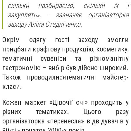
скільки назбираємо, скільки їх і
закуплять
», - зазначає організаторка
заходу Аліна Стадніченко.
Окрім одягу гості заходу змогли
придбати крафтову продукцію, косметику,
тематичні сувеніри та різноманітну
гастрономію – вибір був дійсно широкий.
Також проводи
лися
тематичні
майстер-
класи.
Кожен маркет
«
Дівочії очі
»
проходить у
різних тематиках. Цього разу
організаторка
«
перенес
ла»
відвідувачів у
90-ті - початок 2000-х років.