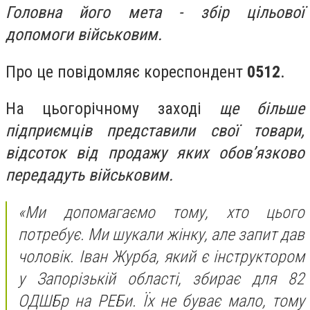
Головна його
мета
- з
бір цільової
допомоги військовим.
Про це повідомляє кореспондент
0512
.
На цьогорічному заході
щ
е більше
підприємців представи
ли
свої товари,
відсоток від продажу яких обов
’
язково
передадуть військовим
.
«М
и допомагаємо тому, хто цього
потребує. Ми шукали жінку, але запит дав
чоловік. Іван Журба, який є інструктором
у Запорізькій області, збирає для 82
ОДШБр на РЕБи. Їх не буває мало, тому