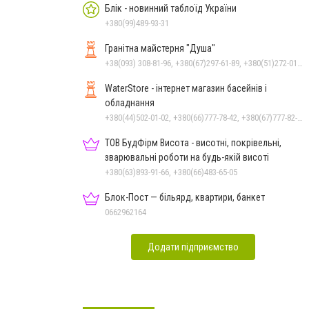
Блік - новинний таблоїд України
+380(99)489-93-31
Гранітна майстерня "Душа"
+38(093) 308-81-96, +380(67)297-61-89, +380(51)272-01-73, +380(93)308-81-89
WaterStore - інтернет магазин басейнів і
обладнання
+380(44)502-01-02, +380(66)777-78-42, +380(67)777-82-19, +380(67)890-80-80, +380(73)890-80-80, +380(44)502-01-03
ТОВ БудФірм Висота - висотні, покрівельні,
зварювальні роботи на будь-якій висоті
+380(63)893-91-66, +380(66)483-65-05
Блок-Пост — більярд, квартири, банкет
0662962164
Додати підприємство