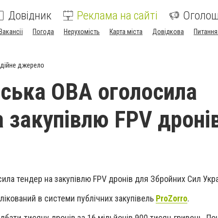
Довідник
Реклама на сайті
Оголо
Вакансії
Погода
Нерухомість
Карта міста
Довідкова
Питання
дійне джерело
ська ОВА оголосила
а закупівлю FPV дроні
ила тендер на закупівлю FPV дронів для Збройних Сил Укр
лікований в системи публічних закупівель
ProZorro
.
дбати тисячу дронів за 16 мільйонів 900 тисяч гривень. По