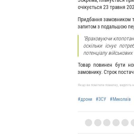
очікується 23 травня 202
Придбання замовником то
запитом з подальшою пер
"Враховуючи клопотанн
оскільки існує потре
потенціалу військових
Товар повинен бути но
замовнику. Строк постач
Якщо ви помітили помилку, виділіть нео
#дрони
#ЗСУ
#Миколаїв