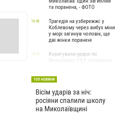
Миколаєва: один загиблий
та поранена, - ФОТО
Трагедія на узбережжі: у
10:40
Коблевому через вибух міни
у морі загинув чоловік, ще
дві жінки поранені
Коригували удари по
10:15
Миколаєву: СБУ затримала
двох агентів фсб та гру, -
ФОТО
ТОП НОВИНИ
Вісім ударів за ніч:
росіяни спалили школу
на Миколаївщині