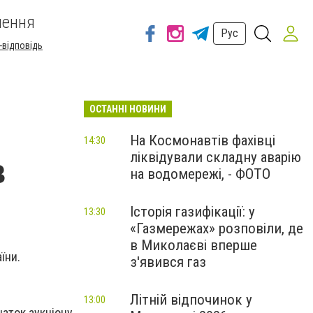
шення
Рус
-відповідь
ОСТАННІ НОВИНИ
На Космонавтів фахівці
14:30
ліквідували складну аварію
в
на водомережі, - ФОТО
Історія газифікації: у
13:30
«Газмережах» розповіли, де
в Миколаєві вперше
аїни.
з'явився газ
Літній відпочинок у
13:00
чаток аукціону