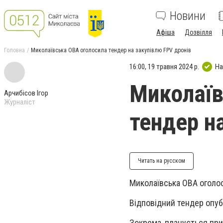
Новини
Афіша
Дозвілля
Головна
Миколаївська ОВА оголосила тендер на закупівлю FPV дронів
16:00, 19 травня 2024 р.
На
Миколаїв
Арчибісов Ігор
Журналіст
тендер н
Читать на русском
Миколаївська ОВА оголос
Відповідний тендер опуб
Зокрема, планується при