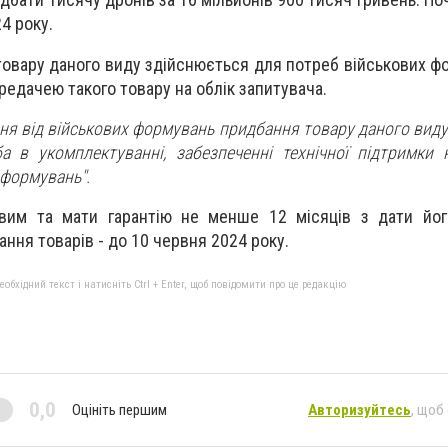
4 року.
вару даного виду здійснюється для потреб військових фор
едачею такого товару на облік запитувача.
я від військових формувань придбання товару даного виду 
ба в укомплектуванні, забезпеченні технічної підтримки 
 формувань".
вим та мати гарантію не менше 12 місяців з дати йог
ання товарів - до 10 червня 2024 року.
бхідний текст і натисніть Ctrl + Enter, щоб повідомити про це редакцію
0,0
Оцініть першим
Авторизуйтесь
, щоб