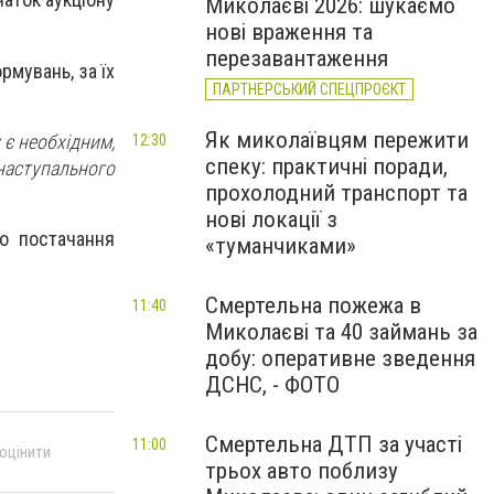
Миколаєві 2026: шукаємо
нові враження та
перезавантаження
мувань, за їх
ПАРТНЕРСЬКИЙ СПЕЦПРОЄКТ
Як миколаївцям пережити
є необхідним,
12:30
спеку: практичні поради,
наступального
прохолодний транспорт та
нові локації з
о постачання
«туманчиками»
Смертельна пожежа в
11:40
Миколаєві та 40 займань за
добу: оперативне зведення
ДСНС, - ФОТО
Смертельна ДТП за участі
11:00
 оцінити
трьох авто поблизу