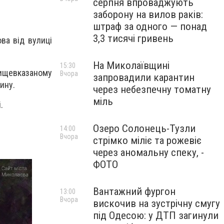
серпня впроваджують
заборону на вилов раків:
штраф за одного — понад
3,3 тисячі гривень
ва від вулиці
На Миколаївщині
15:30
вищевказаному
Вчора
запровадили карантин
ину.
через небезпечну томатну
міль
.
Озеро Солонець-Тузли
14:00
Вчора
стрімко міліє та рожевіє
через аномальну спеку, -
ФОТО
Вантажний фургон
13:00
Вчора
вискочив на зустрічну смугу
під Одесою: у ДТП загинули