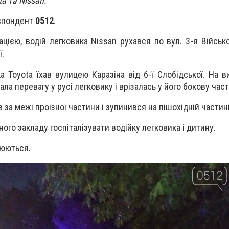
a та Nissan.
еспондент
0512
.
ією, водій легковика Nissan рухався по вул. 3-я Військо
ї.
 Toyota їхав вулицею Каразіна від 6-ї Слобідської. На 
ала перевагу у русі легковику і врізалась у його бокову част
в за межі проїзної частини і зупинився на пішохідній частині
го закладу госпіталізувати водійку легковика і дитину.
люються.