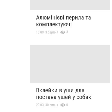
Алюмінієві перила та
комплектуючі
3
16:09, 3 серпня
Вклейки в уши для
постава ушей у собак
6
20:03, 30 липня