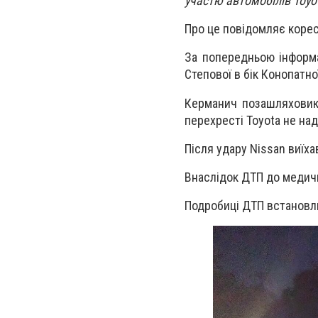
участю автомобілів Toyot
Про це повідомляє кор
За попередньою інформац
Степової в бік Конопатно
Керманич позашляховика
перехресті Toyota не над
Після удару Nissan виїха
Внаслідок ДТП до медично
Подробиці ДТП встанов