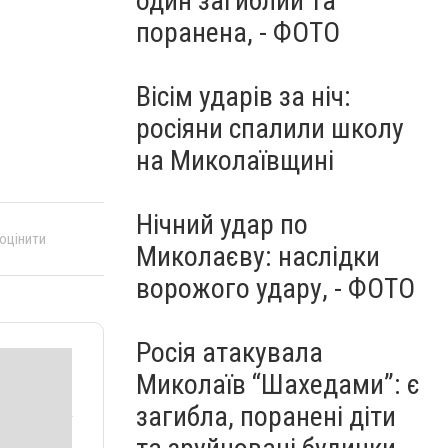
один загиблий та
поранена, - ФОТО
Вісім ударів за ніч:
росіяни спалили школу
на Миколаївщині
Нічний удар по
 оцінити
Миколаєву: наслідки
ворожого удару, - ФОТО
Росія атакувала
Миколаїв “Шахедами”: є
загибла, поранені діти