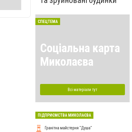
та зруйновані будинки
СПЕЦТЕМА
Соціальна карта
Миколаєва
Всі матеріали тут
ПІДПРИЄМСТВА МИКОЛАЄВА
Гранітна майстерня "Душа"