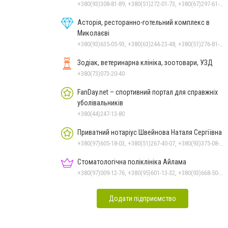
+380(93)308-81-89, +380(51)272-01-73, +380(67)297-61-89, +38(093) 308-81-96
Асторія, ресторанно-готельний комплекс в
Миколаєві
+380(93)635-05-93, +380(63)244-23-48, +380(51)276-81-65, +380(93)361-03-37, +380(95)172-60-42, +380(51)277-66-77, +380(68)916-39-76
Зодіак, ветеринарна клініка, зоотовари, УЗД
+380(73)073-20-40
FanDay.net – спортивний портал для справжніх
уболівальників
+380(44)247-13-80
Приватний нотаріус Швейнова Наталя Сергіївна
+380(97)605-18-03, +380(51)267-40-07, +380(93)375-08-48
Стоматологічна поліклініка Айлама
+380(97)009-12-76, +380(95)601-13-32, +380(93)668-50-62, +380(51)259-06-88
Додати підприємство