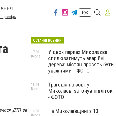
шення
Рус
-відповідь
ОСТАННІ НОВИНИ
та
У двох парках Миколаєва
17:30
Вчора
спилюватимуть аварійні
дерева: містян просять бути
уважними, - ФОТО
Трагедія на воді: у
16:09
Вчора
Миколаєві затонув підліток,
- ФОТО
талося ДТП за
На Миколаївщині з 10
16:00
Вчора