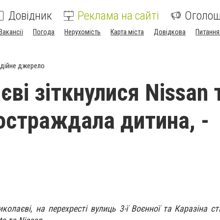
Довідник
Реклама на сайті
Оголо
Вакансії
Погода
Нерухомість
Карта міста
Довідкова
Питання
дійне джерело
ві зіткнулися Nissan 
постраждала дитина, -
иколаєві, на перехресті вулиць 3-ї Воєнної та Каразіна с