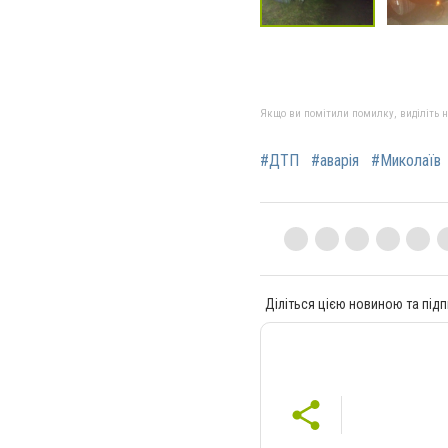
Якщо ви помітили помилку, виділіть нео
#ДТП
#аварія
#Миколаїв
Діліться цією новиною та підп