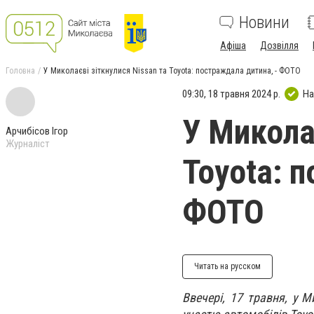
Новини
Афіша
Дозвілля
Головна
У Миколаєві зіткнулися Nissan та Toyota: постраждала дитина, - ФОТО
09:30, 18 травня 2024 р.
На
У Миколає
Арчибісов Ігор
Журналіст
Toyota: 
ФОТО
Читать на русском
Ввечері, 17 травня, у М