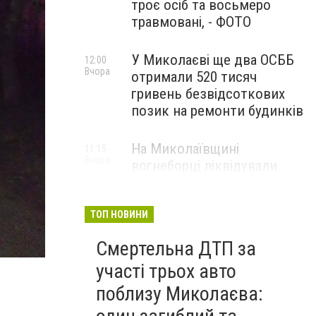
троє осіб та восьмеро
травмовані, - ФОТО
У Миколаєві ще два ОСББ
12:00
Вчора
отримали 520 тисяч
гривень безвідсоткових
позик на ремонти будинків
На Миколаївщині
11:15
Вчора
вогнеборці ліквідували
наслідки ворожих атак та
масштабних пожеж, - ФОТО
ТОП НОВИНИ
Смертельна ДТП за
участі трьох авто
поблизу Миколаєва: