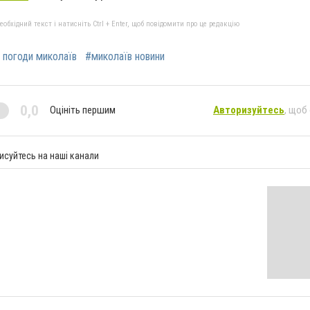
бхідний текст і натисніть Ctrl + Enter, щоб повідомити про це редакцію
 погоди миколаїв
#миколаїв новини
0,0
Оцініть першим
Авторизуйтесь
, щоб
исуйтесь на наші канали