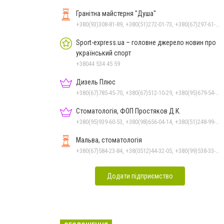
Гранітна майстерня "Душа"
+380(93)308-81-89, +380(51)272-01-73, +380(67)297-61-89, +38(093) 308-81-96
Sport-express.ua – головне джерело новин про
український спорт
+38044 534 45 59
Дизель Плюс
+380(67)785-45-70, +380(67)512-10-29, +380(95)679-54-71, +380(93)982-27-24, +380(51)248-33-48
Стоматологія, ФОП Простяков Д.К.
+380(95)939-60-53, +380(98)656-04-14, +380(51)248-99-08, +380(50)159-88-74
Мальва, стоматологія
+380(67)584-23-84, +38(0512)44-32-05, +380(99)538-33-25, +380(63)977-35-54
Додати підприємство