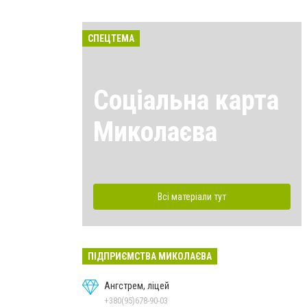
СПЕЦТЕМА
Соціальна карта
Миколаєва
Всі матеріали тут
ПІДПРИЄМСТВА МИКОЛАЄВА
Ангстрем, ліцей
+380(95)678-90-03