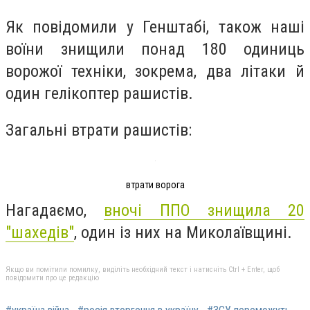
Як повідомили у Генштабі, також наші
воїни знищили понад 180 одиниць
ворожої техніки, зокрема, два літаки й
один гелікоптер рашистів.
Загальні втрати рашистів:
втрати ворога
Нагадаємо,
вночі ППО знищила 20
"шахедів"
, один із них на Миколаївщині.
Якщо ви помітили помилку, виділіть необхідний текст і натисніть Ctrl + Enter, щоб
повідомити про це редакцію