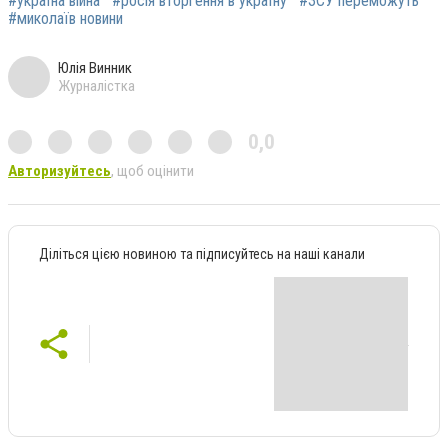
#україна війна
#росія вторгення в україну
#ЗСУ переможуть
#миколаїв новини
Юлія Винник
Журналістка
0,0
Авторизуйтесь
, щоб оцінити
Діліться цією новиною та підписуйтесь на наші канали