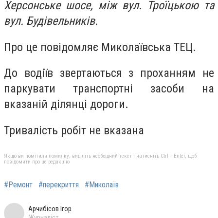
Херсонське шосе, між вул. Троїцькою та
вул. Будівельників.
Про це повідомляє Миколаївська ТЕЦ.
До водіїв звертаються з проханням не
паркувати транспортні засоби на
вказаній ділянці дороги.
Тривалість робіт не вказана
Якщо ви помітили помилку, виділіть необхідний текст і натисніть Ctrl + Enter, щоб
повідомити про це редакцію
#Ремонт
#перекриття
#Миколаїв
Арчибісов Ігор
Журналіст