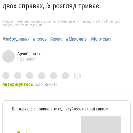
двох справах, їх розгляд триває.
Якщо ви помітили помилку, виділіть необхідний текст і натисніть Ctrl + Enter, щоб
повідомити про це редакцію
#забруднення
#позов
#річка
#Миколаїв
#Флотська
Арчибісов Ігор
Журналіст
0,0
Авторизуйтесь
, щоб оцінити
Діліться цією новиною та підписуйтесь на наші канали