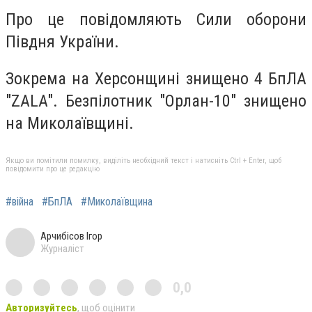
Про це повідомляють Сили оборони
Півдня України.
Зокрема на Херсонщині знищено 4 БпЛА
"ZALA". Безпілотник "Орлан-10" знищено
на Миколаївщині.
Якщо ви помітили помилку, виділіть необхідний текст і натисніть Ctrl + Enter, щоб
повідомити про це редакцію
#війна
#БпЛА
#Миколаївщина
Арчибісов Ігор
Журналіст
0,0
Авторизуйтесь
, щоб оцінити