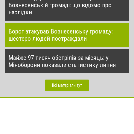
Вознесенській громаді: що відомо про
наслідки
Ворог атакував Вознесенську громаду:
шестеро людей постраждали
Майже 97 тисяч обстрілів за місяць: у
Міноборони показали статистику липня
Всі матеріали тут