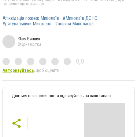
Якщо ви помітили помилку, виділіть необхідний текст і натисніть Ctrl + Enter, щоб
повідомити про це редакцію
#ліквідація пожеж Миколаїв
#Миколаїв ДСНС
#рятувальники Миколаїв
#новини Миколаєва
Юлія Винник
Журналістка
0,0
Авторизуйтесь
, щоб оцінити
Діліться цією новиною та підписуйтесь на наші канали