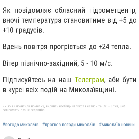
Як повідомляє обласний гідрометцентр,
вночі температура становитиме від +5 до
+10 градусів.
Вдень повітря прогріється до +24 тепла.
Вітер північно-західний, 5 - 10 м/с.
Підписуйтесь на наш
Телеграм
, аби бути
в курсі всіх подій на Миколаївщині.
Якщо ви помітили помилку, виділіть необхідний текст і натисніть Ctrl + Enter, щоб
повідомити про це редакцію
#погода миколаїв
#прогноз погоди миколаїв
#миколаїв новини