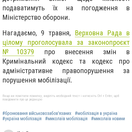
подаватимуть їх на погодження в
Міністерство оборони.
Нагадаємо, 9 травня,
Верховна Рада в
цілому проголосувала за законопроєкт
№10379
про внесення змін в
Кримінальний кодекс та кодекс про
адміністративне правопорушення за
порушення мобілізації.
Якщо ви помітили помилку, виділіть необхідний текст і натисніть Ctrl + Enter, щоб
повідомити про це редакцію
#бронювання військовозабов'язаних
#мобілізація в україна
#україна мобілізація
#миколаїв мобілізація
#миколаїв новини