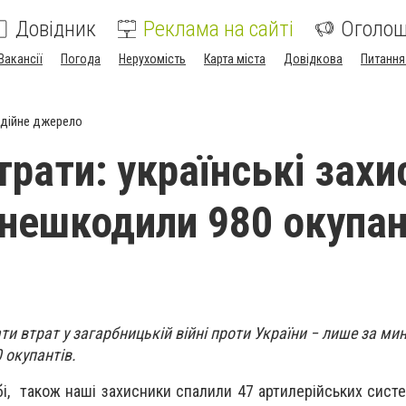
Довідник
Реклама на сайті
Оголо
Вакансії
Погода
Нерухомість
Карта міста
Довідкова
Питання
дійне джерело
трати: українські захи
знешкодили 980 окупан
ти втрат у загарбницькій війні проти України − лише за ми
 окупантів.
і, також наші захисники спалили 47 артилерійських систе