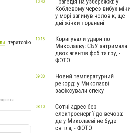
Трагедія на узбережжі: у
10:40
Коблевому через вибух міни
у морі загинув чоловік, ще
дві жінки поранені
Коригували удари по
10:15
ли
територію
Миколаєву: СБУ затримала
двох агентів фсб та гру, -
ФОТО
Новий температурний
09:30
рекорд: у Миколаєві
зафіксували спеку
 оцінити
Сотні адрес без
08:10
електроенергії до вечора:
де у Миколаєві не буде
світла, - ФОТО