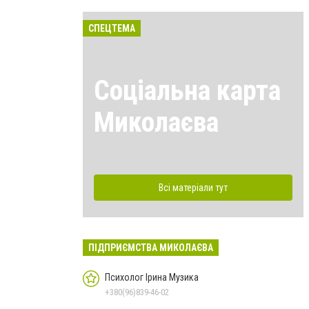
СПЕЦТЕМА
Соціальна карта
Миколаєва
Всі матеріали тут
ПІДПРИЄМСТВА МИКОЛАЄВА
Психолог Ірина Музика
+380(96)839-46-02