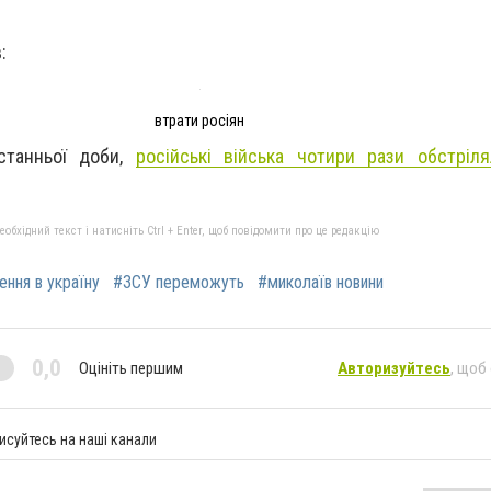
:
втрати росіян
станньої доби,
російські війська чотири рази обстріля
бхідний текст і натисніть Ctrl + Enter, щоб повідомити про це редакцію
ення в україну
#ЗСУ переможуть
#миколаїв новини
0,0
Оцініть першим
Авторизуйтесь
, щоб
исуйтесь на наші канали