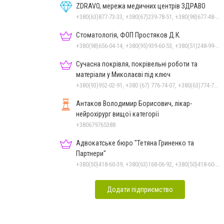
ZDRAVO, мережа медичних центрів ЗДРАВО
+380(63)877-73-33, +380(67)239-78-51, +380(98)677-48-87
Стоматологія, ФОП Простяков Д.К.
+380(98)656-04-14, +380(95)939-60-53, +380(51)248-99-08, +380(50)159-88-74
Сучасна покрівля, покрівельні роботи та
матеріали у Миколаєві під ключ
+380(93)952-02-91, +380 (67) 776-74-07, +380(63)774-77-47
Антаков Володимир Борисович, лікар-
нейрохірург вищої категорії
+380679765388
Адвокатське бюро "Тетяна Гриненко та
Партнери"
+380(50)418-60-39, +380(63)168-06-92, +380(50)418-60-39
Додати підприємство