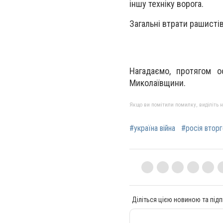
іншу техніку ворога.
Загальні втрати рашистів
Нагадаємо, протягом о
Миколаївщини.
Якщо ви помітили помилку, виділіть нео
#україна війна
#росія вторг
Діліться цією новиною та підп