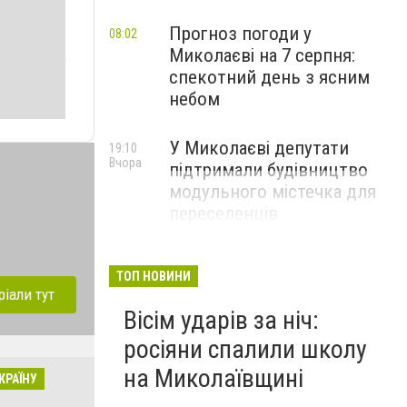
Прогноз погоди у
08:02
Миколаєві на 7 серпня:
спекотний день з ясним
небом
У Миколаєві депутати
19:10
Вчора
підтримали будівництво
модульного містечка для
переселенців
ТОП НОВИНИ
ріали тут
Вісім ударів за ніч:
росіяни спалили школу
на Миколаївщині
КРАЇНУ