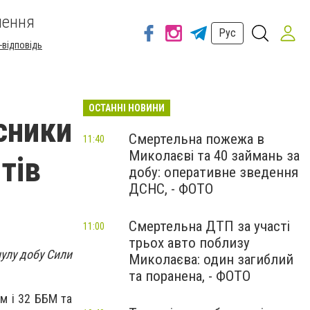
шення
Рус
-відповідь
ОСТАННІ НОВИНИ
сники
Смертельна пожежа в
11:40
Миколаєві та 40 займань за
тів
добу: оперативне зведення
ДСНС, - ФОТО
Смертельна ДТП за участі
11:00
трьох авто поблизу
нулу добу Сили
Миколаєва: один загиблий
та поранена, - ФОТО
м і 32 ББМ та