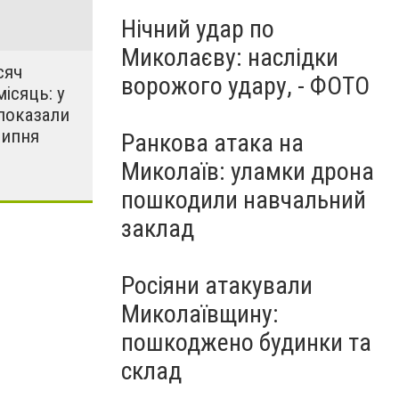
Нічний удар по
Миколаєву: наслідки
сяч
ворожого удару, - ФОТО
місяць: у
показали
липня
Ранкова атака на
Миколаїв: уламки дрона
пошкодили навчальний
заклад
Росіяни атакували
Миколаївщину:
пошкоджено будинки та
склад