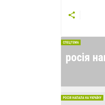
СПЕЦТЕМА
росія на
24 лютого росія
виглядом спецоп
обстрілюють бу
лікарні. Не гре
розкрадати буд
РОСІЯ НАПАЛА НА УКРАЇНУ
за нашу свободу