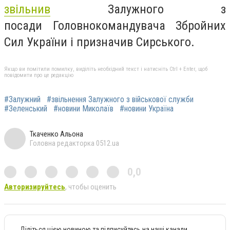
звільнив
Залужного з
посади
Головнокомандувача Збройних
Сил України і призначив Сирського.
Якщо ви помітили помилку, виділіть необхідний текст і натисніть Ctrl + Enter, щоб
повідомити про це редакцію
#Залужний
#звільнення Залужного з військової служби
#Зеленський
#новини Миколаїв
#новини Україна
Ткаченко Альона
Головна редакторка 0512.ua
0,0
Авторизируйтесь
, чтобы оценить
Діліться цією новиною та підписуйтесь на наші канали