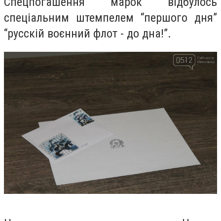
Спецпогашення марок відбулось
спеціальним штемпелем “першого дня”
“русскій воєнний флот - до дна!”.