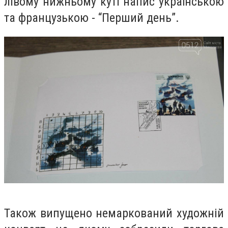
лівому нижньому куті напис українською
та французькою - “Перший день”.
Також випущено немаркований художній