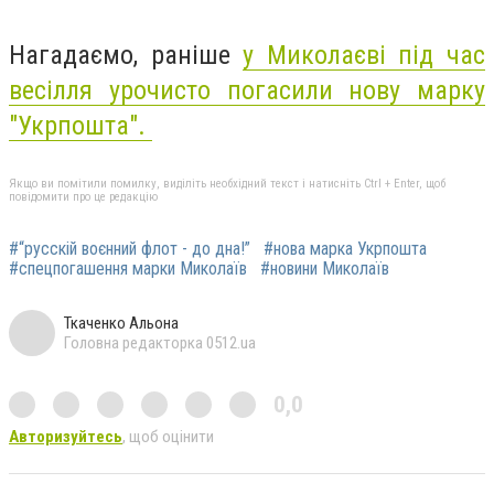
Нагадаємо, раніше
у Миколаєві під час
весілля урочисто погасили нову
марку
"Укрпошта".
Якщо ви помітили помилку, виділіть необхідний текст і натисніть Ctrl + Enter, щоб
повідомити про це редакцію
#“русскій воєнний флот - до дна!”
#нова марка Укрпошта
#спецпогашення марки Миколаїв
#новини Миколаїв
Ткаченко Альона
Головна редакторка 0512.ua
0,0
Авторизуйтесь
, щоб оцінити