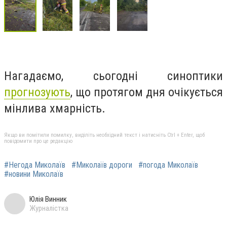
Нагадаємо, сьогодні синоптики
прогнозують
, що протягом дня очікується
мінлива хмарність.
Якщо ви помітили помилку, виділіть необхідний текст і натисніть Ctrl + Enter, щоб
повідомити про це редакцію
#Негода Миколаїв
#Миколаїв дороги
#погода Миколаїв
#новини Миколаїв
Юлія Винник
Журналістка