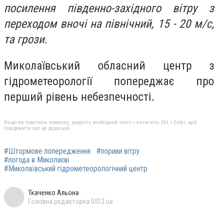
посилення південно-західного вітру з
переходом вночі на північний, 15 - 20 м/с,
та грози.
Миколаївський обласний центр з
гідрометеорології попереджає про
перший рівень небезпечності.
Якщо ви помітили помилку, виділіть необхідний текст і натисніть Ctrl + Enter, щоб
повідомити про це редакцію
#Штормове попередження
#пориви вітру
#погода в Миколаєві
#Миколаївський гідрометеорологічний центр
Ткаченко Альона
Головна редакторка 0512.ua