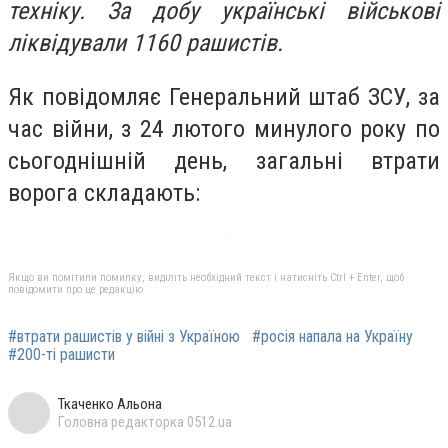
техніку. За добу українські військові
ліквідували 1160 рашистів.
Як повідомляє Генеральний штаб ЗСУ, за
час війни, з 24 лютого минулого року по
сьогоднішній день, загальні втрати
ворога складають:
Якщо ви помітили помилку, виділіть необхідний текст і натисніть Ctrl + Enter, щоб
повідомити про це редакцію
#втрати рашистів у війні з Україною
#росія напала на Україну
#200-ті рашисти
Ткаченко Альона
Головна редакторка 0512.ua