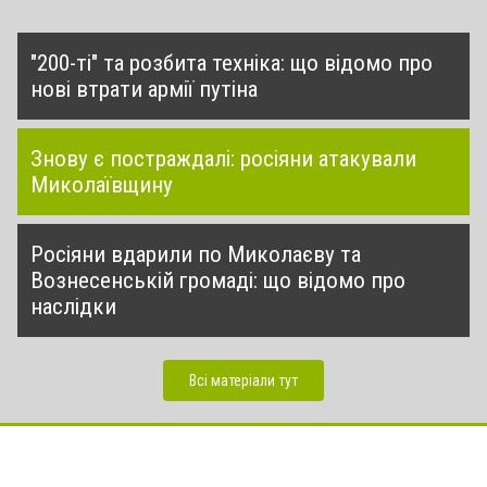
"200-ті" та розбита техніка: що відомо про
нові втрати армії путіна
Знову є постраждалі: росіяни атакували
Миколаївщину
Росіяни вдарили по Миколаєву та
Вознесенській громаді: що відомо про
наслідки
Всі матеріали тут