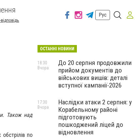
шення
Рус
-відповідь
ОСТАННІ НОВИНИ
До 20 серпня продовжили
18:30
Вчора
прийом документів до
військових вишів: деталі
вступної кампанії-2026
Наслідки атаки 2 серпня: у
17:30
Вчора
Корабельному районі
ли. Також над
підготовують
пошкоджений ліцей до
відновлення
 обстрілів по