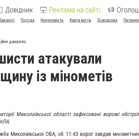
Довідник
Реклама на сайті
Оголо
Вакансії
Погода
Нерухомість
Карта міста
Довідкова
Питання
ійне джерело
шисти атакували
щину із мінометів
риторії Миколаївської області зафіксовані ворожі обстрі
БпЛА.
жба Миколаївської ОВА, об 11:43 ворог завдав мінометних