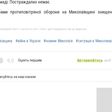
омаді. Постраждалих немає.
бами протиповітряної оборони на Миколаївщині знище
бхідний текст і натисніть Ctrl + Enter, щоб повідомити про це редакцію
аївщину
#війна в Україні
#новини Миколаїв
#ситуація в Миколаєві
0,0
Оцініть першим
Авторизуйтесь
, щоб
исуйтесь на наші канали