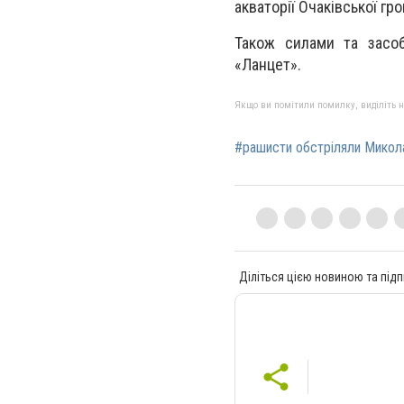
акваторії Очаківської гр
Також силами та засо
«Ланцет».
Якщо ви помітили помилку, виділіть нео
#рашисти обстріляли Микол
Діліться цією новиною та підп