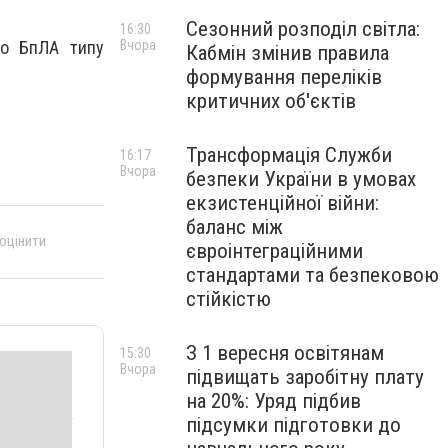
Сезонний розподіл світла:
16:30
Вчора
но БпЛА типу
Кабмін змінив правила
формування переліків
критичних об'єктів
Трансформація Служби
16:17
Вчора
безпеки України в умовах
екзистенційної війни:
баланс між
 оцінити
євроінтеграційними
стандартами та безпековою
стійкістю
З 1 вересня освітянам
15:30
Вчора
підвищать заробітну плату
на 20%: Уряд підбив
підсумки підготовки до