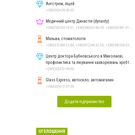
Ангстрем, ліцей
+380(95)678-90-03
Медичний центр Династія (dynasty)
+380(50)530-10-31, +380(98)633-86-59, +380(93)981-01-61
Мальва, стоматологія
+380(67)584-23-84, +38(0512)44-32-05, +380(99)538-33-25, +380(63)977-35-54
Центр доктора Бубновського в Миколаєві,
профілактика та лікування захворювань хребта
і суглобів
+380(50)472-99-00
Glass Express, автоскло, автомагазин
+380(63)612-07-59
Додати підприємство
ОГОЛОШЕННЯ