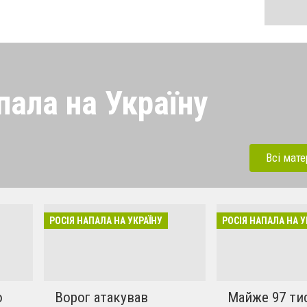
пала на Україну
 напала на Україну під
ерації. Зараз рашисти
Всі мате
динки, дитсадки,школи,
бують вбивати мирних та
инки в селах. Ми боремось
РОСІЯ НАПАЛА НА УКРАЇНУ
РОСІЯ НАПАЛА НА У
!!
о
Ворог атакував
Майже 97 ти