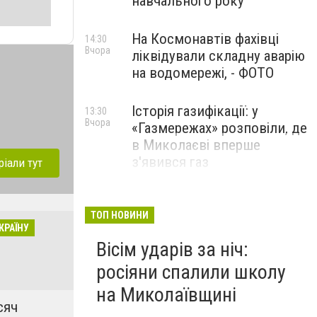
навчального року
На Космонавтів фахівці
14:30
Вчора
ліквідували складну аварію
на водомережі, - ФОТО
Історія газифікації: у
13:30
Вчора
«Газмережах» розповіли, де
в Миколаєві вперше
з'явився газ
ріали тут
Літній відпочинок у
13:00
Вчора
Миколаєві 2026: шукаємо
ТОП НОВИНИ
КРАЇНУ
нові враження та
Вісім ударів за ніч:
перезавантаження
росіяни спалили школу
ПАРТНЕРСЬКИЙ СПЕЦПРОЄКТ
на Миколаївщині
сяч