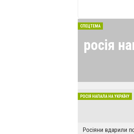
СПЕЦТЕМА
росія на
24 лютого росія
виглядом спецоп
обстрілюють бу
лікарні. Не гре
розкрадати буд
РОСІЯ НАПАЛА НА УКРАЇНУ
за нашу свободу
Росіяни вдарили п