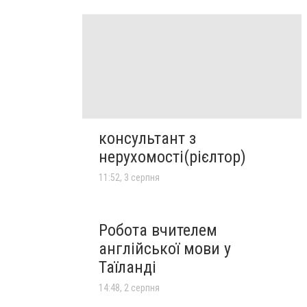
консультант з
нерухомості(рієлтор)
11:52, 3 серпня
Робота вчителем
англійської мови у
Таїланді
14:48, 2 серпня