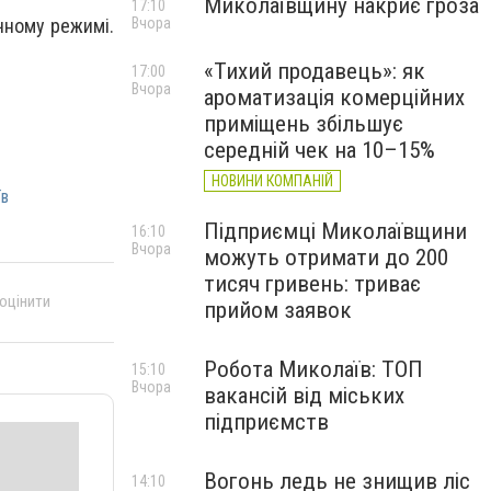
Миколаївщину накриє гроза
17:10
Вчора
чному режимі.
«Тихий продавець»: як
17:00
Вчора
ароматизація комерційних
приміщень збільшує
середній чек на 10–15%
НОВИНИ КОМПАНІЙ
їв
Підприємці Миколаївщини
16:10
Вчора
можуть отримати до 200
тисяч гривень: триває
 оцінити
прийом заявок
Робота Миколаїв: ТОП
15:10
Вчора
вакансій від міських
підприємств
Вогонь ледь не знищив ліс
14:10