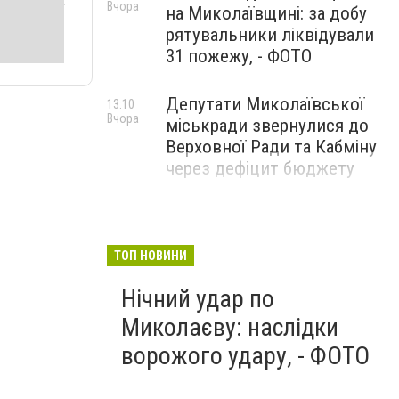
Вчора
на Миколаївщині: за добу
рятувальники ліквідували
31 пожежу, - ФОТО
Депутати Миколаївської
13:10
Вчора
міськради звернулися до
Верховної Ради та Кабміну
через дефіцит бюджету
ТОП НОВИНИ
Нічний удар по
Миколаєву: наслідки
ворожого удару, - ФОТО