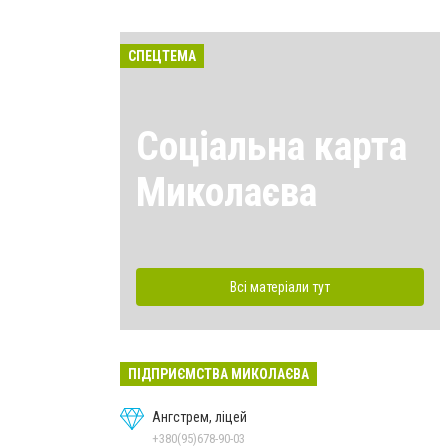
СПЕЦТЕМА
Соціальна карта
Миколаєва
Всі матеріали тут
ПІДПРИЄМСТВА МИКОЛАЄВА
Ангстрем, ліцей
+380(95)678-90-03