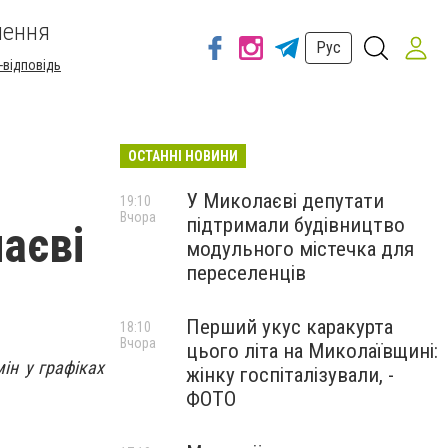
шення
Рус
-відповідь
ОСТАННІ НОВИНИ
У Миколаєві депутати
19:10
Вчора
підтримали будівництво
аєві
модульного містечка для
переселенців
Перший укус каракурта
18:10
Вчора
цього літа на Миколаївщині:
ін у графіках
жінку госпіталізували, -
ФОТО