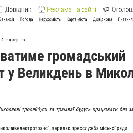
Довідник
Реклама на сайті
Оголо
Вакансії
Погода
Нерухомість
Карта міста
Довідкова
Питання
ійне джерело
ватиме громадський
т у Великдень в Микол
Миколаєві
тролейбуси та трамваї будуть працювати без зм
иколаївелектротранс", передає пресслужба міської ради.