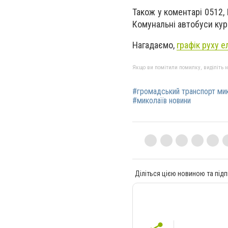
Також у коментарі 0512,
Комунальні автобуси кур
Нагадаємо,
графік руху 
Якщо ви помітили помилку, виділіть нео
#громадський транспорт ми
#миколаїв новини
Діліться цією новиною та підп