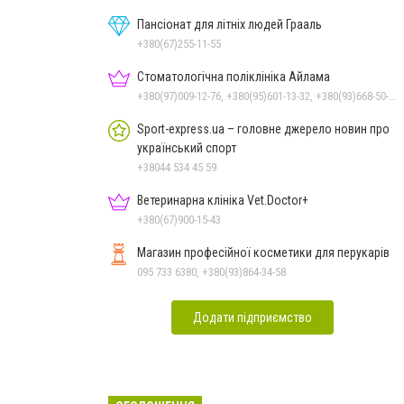
Пансіонат для літніх людей Грааль
+380(67)255-11-55
Стоматологічна поліклініка Айлама
+380(97)009-12-76, +380(95)601-13-32, +380(93)668-50-62, +380(51)259-06-88
Sport-express.ua – головне джерело новин про
український спорт
+38044 534 45 59
Ветеринарна клініка Vet.Doctor+
+380(67)900-15-43
Магазин професійної косметики для перукарів
095 733 6380, +380(93)864-34-58
Додати підприємство