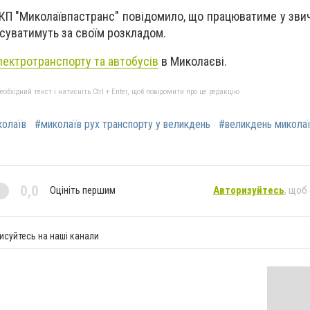
 КП "Миколаївпастранс" повідомило, що працюватиме у зви
суватимуть за своїм розкладом.
електротранспорту та автобусів
в Миколаєві.
бхідний текст і натисніть Ctrl + Enter, щоб повідомити про це редакцію
колаїв
#миколаїв рух транспорту у великдень
#великдень микола
0,0
Оцініть першим
Авторизуйтесь
, щоб
исуйтесь на наші канали