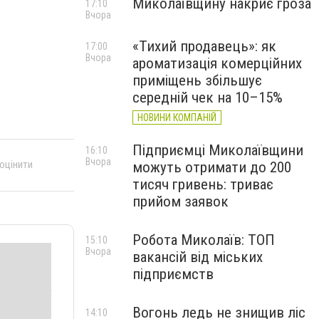
Миколаївщину накриє гроза
17:10
Вчора
«Тихий продавець»: як
17:00
Вчора
ароматизація комерційних
приміщень збільшує
середній чек на 10–15%
НОВИНИ КОМПАНІЙ
Підприємці Миколаївщини
16:10
Вчора
 оцінити
можуть отримати до 200
тисяч гривень: триває
прийом заявок
Робота Миколаїв: ТОП
15:10
Вчора
вакансій від міських
підприємств
Вогонь ледь не знищив ліс
14:10