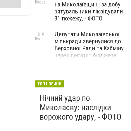
Вчора
на Миколаївщині: за добу
рятувальники ліквідували
31 пожежу, - ФОТО
Депутати Миколаївської
13:10
Вчора
міськради звернулися до
Верховної Ради та Кабміну
через дефіцит бюджету
ТОП НОВИНИ
Нічний удар по
Миколаєву: наслідки
ворожого удару, - ФОТО