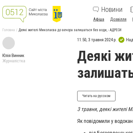
Новини
Афіша
Дозвілля
Головна
Деякі жителі Миколаєва до вечора залишаться без води, - АДРЕСИ
11:50, 3 травня 2024 р.
Над
Деякі жи
Юлія Винник
Журналістка
залишать
Читать на русском
3 травня, деякі жителі 
Як повідомили у водокана
від Богоявленськог