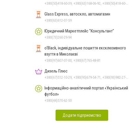
+380(50)418-60-39, +380(63)168-06-92, +380(50)418-60-39
Glass Express, автоскло, автомагазин
+380(63)612-07-59
Юридичний Маркетплейс "Консультант"
+380(73)260-29-94
o'Black, індивідуальне пошиття ексклюзивного
взуття в Миколаєві
+380(97)607-07-00, +380(67)765-48-81
Дизель Плюс
+380(67)512-10-29, +380(95)679-54-71, +380(93)982-27-24, +380(67)785-45-70, +380(51)248-33-48
Інформаційно-аналітичний портал «Український
футбол»
+380(44)570-62-50
Додати підприємство