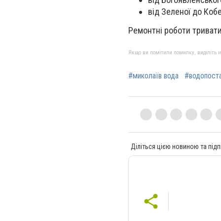
від Зеленої до Кобе
Ремонтні роботи тривати
Якщо ви помітили помилку, виділіть нео
#миколаїв вода
#водопоста
Діліться цією новиною та підп