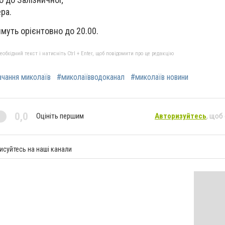
ра.
муть орієнтовно до 20.00.
бхідний текст і натисніть Ctrl + Enter, щоб повідомити про це редакцію
чання миколаїв
#миколаївводоканал
#миколаїв новини
0,0
Оцініть першим
Авторизуйтесь
, щоб
исуйтесь на наші канали