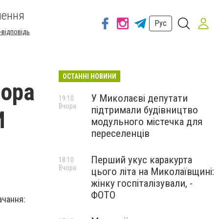
шення
Рус
-відповідь
ОСТАННІ НОВИНИ
чора
У Миколаєві депутати
19:10
Вчора
підтримали будівництво
И
модульного містечка для
переселенців
Перший укус каракурта
18:10
Вчора
цього літа на Миколаївщині:
жінку госпіталізували, -
ФОТО
ачання: