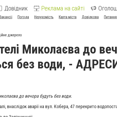
Довідник
Реклама на сайті
Оголо
Вакансії
Погода
Нерухомість
Карта міста
Довідкова
Питання
ійне джерело
телі Миколаєва до ве
ся без води, - АДРЕС
Миколаєва до вечора будуть без води.
лі, внаслідок аварії на вул. Кобера, 47 перекрито водопост
о до Залізничної;