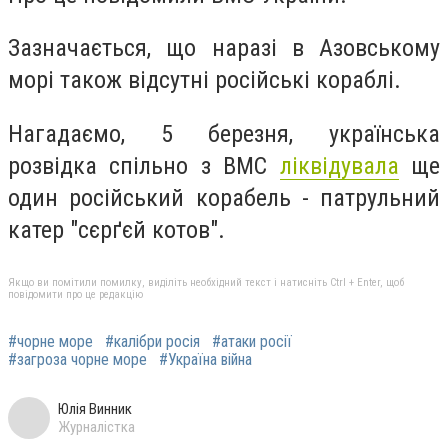
Зазначається, що наразі в Азовському
морі також відсутні російські кораблі.
Нагадаємо, 5 березня, українська
розвідка спільно з ВМС
ліквідувала
ще
один російський корабель - патрульний
катер "сєрґєй котов".
Якщо ви помітили помилку, виділіть необхідний текст і натисніть Ctrl + Enter, щоб
повідомити про це редакцію
#чорне море
#калібри росія
#атаки росії
#загроза чорне море
#Україна війна
Юлія Винник
Журналістка