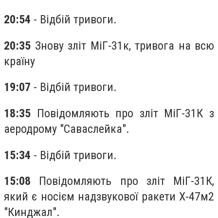
20:54
- Відбій тривоги.
20:35
Знову зліт МіГ-31к, тривога на всю
країну
19:07
- Відбій тривоги.
18:35
Повідомляють про зліт МіГ-31К з
аеродрому "Саваслейка".
15:34
- Відбій тривоги.
15:08
Повідомляють про зліт МіГ-31К,
який є носієм надзвукової ракети Х-47м2
"Кинджал".