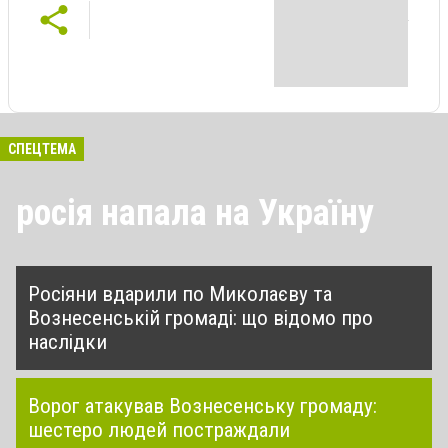
СПЕЦТЕМА
росія напала на Україну
Росіяни вдарили по Миколаєву та
Вознесенській громаді: що відомо про
наслідки
Ворог атакував Вознесенську громаду:
шестеро людей постраждали