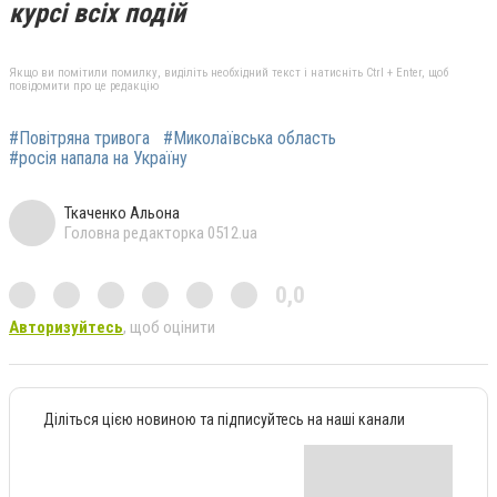
курсі всіх подій
Якщо ви помітили помилку, виділіть необхідний текст і натисніть Ctrl + Enter, щоб
повідомити про це редакцію
#Повітряна тривога
#Миколаївська область
#росія напала на Україну
Ткаченко Альона
Головна редакторка 0512.ua
0,0
Авторизуйтесь
, щоб оцінити
Діліться цією новиною та підписуйтесь на наші канали