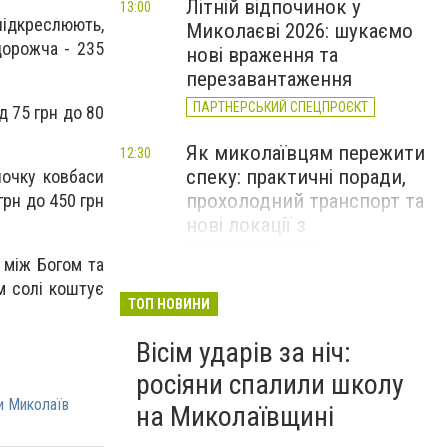
Літній відпочинок у
13:00
підкреслюють,
Миколаєві 2026: шукаємо
дорожча - 235
нові враження та
перезавантаження
ПАРТНЕРСЬКИЙ СПЕЦПРОЄКТ
 75 грн до 80
Як миколаївцям пережити
12:30
спеку: практичні поради,
алочку ковбаси
прохолодний транспорт та
грн до 450 грн
нові локації з
«туманчиками»
 між Богом та
м солі коштує
Смертельна пожежа в
11:40
ТОП НОВИНИ
Миколаєві та 40 займань за
Вісім ударів за ніч:
добу: оперативне зведення
ДСНС, - ФОТО
росіяни спалили школу
и Миколаїв
на Миколаївщині