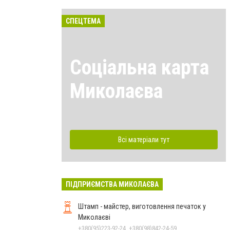
СПЕЦТЕМА
Соціальна карта
Миколаєва
Всі матеріали тут
ПІДПРИЄМСТВА МИКОЛАЄВА
Штамп - майстер, виготовлення печаток у
Миколаєві
+380(95)223-92-24, +380(98)842-24-59