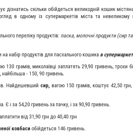
ує дізнатись скільки обійдеться великодній кошик містяна
гляд в одному із супермаркетів міста та невеликому 
льного переліку продуктів:
паска, молочні продукти (сир та
и на набір продуктів для пасхального кошика
в супермаркет
ю 130 грамів, миколаївці заплатять 29,90 гривень, трохи 
, найбільша - 150, 90 гривень.
тів. Найдешевший
сир,
вагою 150 грамів, коштує 42,50 грн
а. Є і за
54,20
гривень за пачку, і за 90,90 гривен
ь.
платити від 31,90 грн до 40,40 грн
ченої ковбаси
обійдеться 146 гривень.