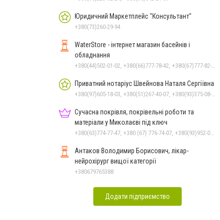
Юридичний Маркетплейс "Консультант"
+380(73)260-29-94
WaterStore - інтернет магазин басейнів і
обладнання
+380(44)502-01-02, +380(66)777-78-42, +380(67)777-82-19, +380(67)890-80-80, +380(73)890-80-80, +380(44)502-01-03
Приватний нотаріус Швейнова Наталя Сергіївна
+380(97)605-18-03, +380(51)267-40-07, +380(93)375-08-48
Сучасна покрівля, покрівельні роботи та
матеріали у Миколаєві під ключ
+380(63)774-77-47, +380 (67) 776-74-07, +380(93)952-02-91
Антаков Володимир Борисович, лікар-
нейрохірург вищої категорії
+380679765388
Додати підприємство