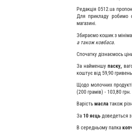
Редакція 0512.ua пропон
Для прикладу робимо о
магазині.
Збираємо кошик з мініма
а також ковбаса.
Спочатку дізнаємось цін
За найменшу
паску,
ваго
коштує від 59,90 гривень
Щодо молочних продук
(200 грамів) - 103,80 грн.
Варість
масла
також різн
За
10 яєць
доведеться за
В середньому палка
коп