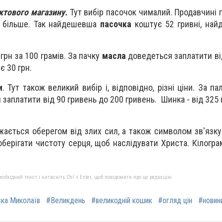
ктового магазину.
Тут вибір пасочок чималий. Продавчині 
е більше. Так найдешевша
пасочка
коштує 52 гривні, най
 грн за 100 грамів. За пачку
масла
доведеться заплатити від
є 30 грн.
и
. Тут також великий вибір і, відповідно, різні ціни. За п
заплатити від 90 гривень до 200 гривень. Шинка - від 325 
жається оберегом від злих сил, а також символом зв'язку
берігати чистоту серця, щоб наслідувати Христа. Кілогра
бхідний текст і натисніть Ctrl + Enter, щоб повідомити про це редакцію
ска Миколаїв
#Великдень
#великодній кошик
#огляд цін
#новин