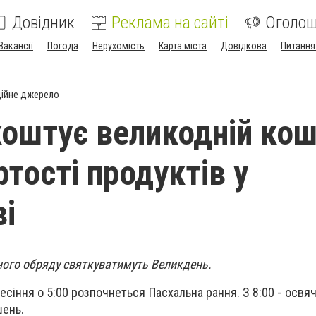
Довідник
Реклама на сайті
Оголо
Вакансії
Погода
Нерухомість
Карта міста
Довідкова
Питання
ійне джерело
коштує великодній кош
тості продуктів у
і
дного обряду святкуватимуть Великдень.
есіння о 5:00 розпочнеться Пасхальна рання.
З 8:00 - освя
шень.