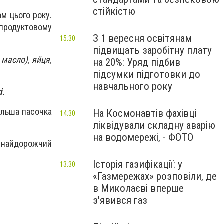
стійкістю
м цього року.
продуктовому
З 1 вересня освітянам
15:30
підвищать заробітну плату
 масло), яйця,
на 20%: Уряд підбив
підсумки підготовки до
навчального року
і
.
більша пасочка
На Космонавтів фахівці
14:30
ліквідували складну аварію
на водомережі, - ФОТО
, найдорожчий
Історія газифікації: у
13:30
«Газмережах» розповіли, де
в Миколаєві вперше
з'явився газ