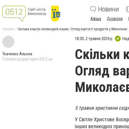
Новини
Афіша
Дозвілля
Головна
Скільки коштує великодній кошик: Огляд вартості продуктів у Миколаєві
18:30, 2 травня 2024 р.
Над
Скільки 
Ткаченко Альона
Головна редакторка 0512.ua
Огляд вар
Миколаєв
5 травня християни схі
У Світле Христове Воскр
інших великодніх прино