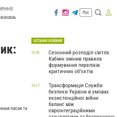
шення
Рус
-відповідь
ОСТАННІ НОВИНИ
ик:
Сезонний розподіл світла:
16:30
Кабмін змінив правила
формування переліків
критичних об'єктів
Трансформація Служби
16:17
безпеки України в умовах
екзистенційної війни:
баланс між
чення пасок та
євроінтеграційними
стандартами та безпековою