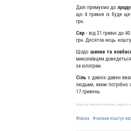
Далі прямуємо до
проду
що 4 травня їх буде щ
грн.
Сир
- від 21 гривні до 40
грн. Десяток яєць кошту
Щодо
шинки та ковбас
миколаївцям доведеться 
за кілограм.
Сіль
з давніх-давен вва
людьми, яким потрібно о
17 гривень.
Якщо ви помітили помилку, виділіть нео
#паска
#скільки коштує па