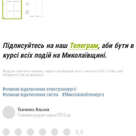
Підписуйтесь на наш
Телеграм
, аби бути в
курсі всіх подій на Миколаївщині.
Якщо ви помітили помилку, виділіть необхідний текст і натисніть Ctrl + Enter, щоб
повідомити про це редакцію
#планові відключення електроенергії
#планові відключення світла
#Миколаївобленерго
Ткаченко Альона
Головна редакторка 0512.ua
0,0