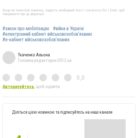
Якщо ви помітили помилку, виділіть необхідний текст і натисніть Ctrl + Enter, щоб
повідомити про це редакцію
#закон про мобілізацію
#війна в Україні
#електронний кабінет військовозобовʼязаних
#е-кабінет військовозобовʼязаних
Ткаченко Альона
Головна редакторка 0512.ua
0,0
Авторизуйтесь
, щоб оцінити
Діліться цією новиною та підписуйтесь на наші канали