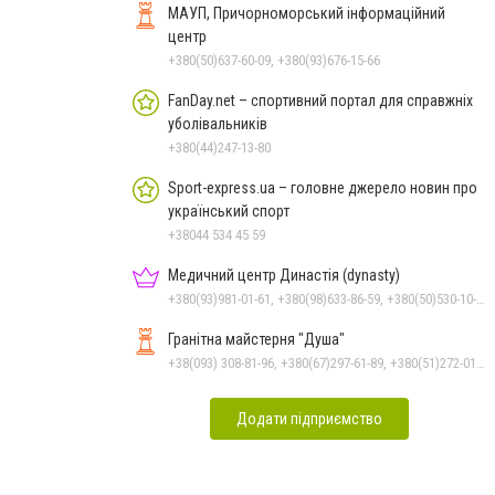
МАУП, Причорноморський інформаційний
центр
+380(50)637-60-09, +380(93)676-15-66
FanDay.net – спортивний портал для справжніх
уболівальників
+380(44)247-13-80
Sport-express.ua – головне джерело новин про
український спорт
+38044 534 45 59
Медичний центр Династія (dynasty)
+380(93)981-01-61, +380(98)633-86-59, +380(50)530-10-31
Гранітна майстерня "Душа"
+38(093) 308-81-96, +380(67)297-61-89, +380(51)272-01-73, +380(93)308-81-89
Додати підприємство