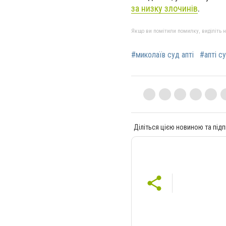
за низку злочинів
.
Якщо ви помітили помилку, виділіть нео
#миколаїв суд апті
#апті с
Діліться цією новиною та підп