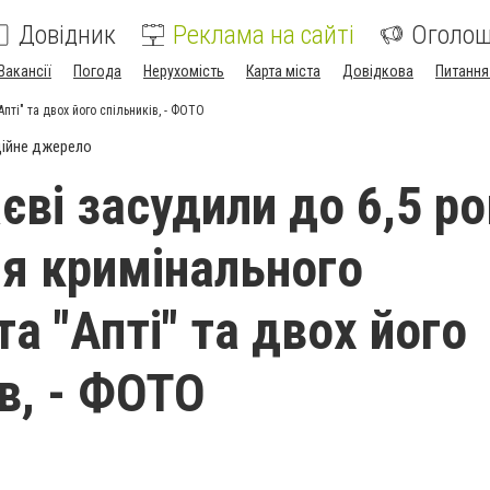
Довідник
Реклама на сайті
Оголо
Вакансії
Погода
Нерухомість
Карта міста
Довідкова
Питання
пті" та двох його спільників, - ФОТО
ійне джерело
єві засудили до 6,5 ро
ня кримінального
а "Апті" та двох його
в, - ФОТО