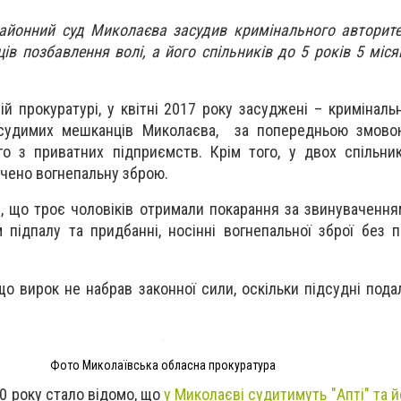
районний суд Миколаєва засудив кримінального авторит
ців позбавлення волі, а його спільників до 5 років 5 міся
й прокуратурі, у квітні 2017 року засуджені – криміналь
 судимих мешканців Миколаєва, за попередньою змово
 з приватних підприємств. Крім того, у двох спільник
чено вогнепальну зброю.
и, що троє чоловіків отримали покарання за звинуваченн
підпалу та придбанні, носінні вогнепальної зброї без 
о вирок не набрав законної сили, оскільки підсудні пода
Фото Миколаївська обласна прокуратура
0 року стало відомо, що
у Миколаєві судитимуть "Апті" та й