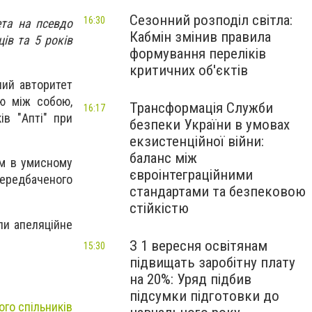
Сезонний розподіл світла:
16:30
ета на псевдо
Кабмін змінив правила
ців та 5 років
формування переліків
критичних об'єктів
ний авторитет
ю між собою,
Трансформація Служби
16:17
ів "Апті" при
безпеки України в умовах
екзистенційної війни:
баланс між
ям в умисному
євроінтеграційними
передбаченого
стандартами та безпековою
стійкістю
ли апеляційне
З 1 вересня освітянам
15:30
підвищать заробітну плату
на 20%: Уряд підбив
підсумки підготовки до
ого спільників