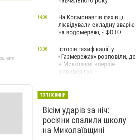
навчального року
На Космонавтів фахівці
14:30
ліквідували складну аварію
на водомережі, - ФОТО
Історія газифікації: у
13:30
«Газмережах» розповіли, де
 оцінити
в Миколаєві вперше
з'явився газ
Літній відпочинок у
13:00
Миколаєві 2026: шукаємо
ТОП НОВИНИ
нові враження та
Вісім ударів за ніч:
перезавантаження
росіяни спалили школу
ПАРТНЕРСЬКИЙ СПЕЦПРОЄКТ
на Миколаївщині