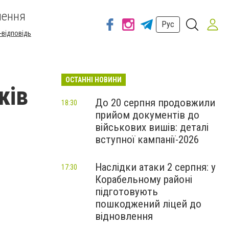
шення
Рус
-відповідь
ОСТАННІ НОВИНИ
ків
До 20 серпня продовжили
18:30
прийом документів до
військових вишів: деталі
вступної кампанії-2026
Наслідки атаки 2 серпня: у
17:30
Корабельному районі
підготовують
пошкоджений ліцей до
відновлення