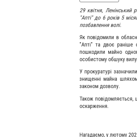
29 квітня, Ленінський 
"Апті" до 6 років 5 міся
позбавлення волі.
Як повідомили в обласні
"Апті" та двоє раніше
пошкодили майно одного
особистому обшуку вилу
У прокуратурі зазначил
знищенні майна шляхом 
законом дозволу.
Також повідомляється, щ
оскарження.
Нагадаємо, у лютому 202