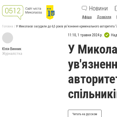
Новини
Афіша
Дозвілля
Головна
У Миколаєві засудили до 6,5 років ув'язнення кримінального авторитета "А
11:10, 1 травня 2024 р.
Над
У Микола
Юлія Винник
Журналістка
ув'язнен
авторитет
спільникі
Читать на русском