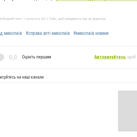
бхідний текст і натисніть Ctrl + Enter, щоб повідомити про це редакцію
уд миколаїв
#справа апті миколаїв
#миколаїв новини
0,0
Оцініть першим
Авторизуйтесь
, щоб
исуйтесь на наші канали