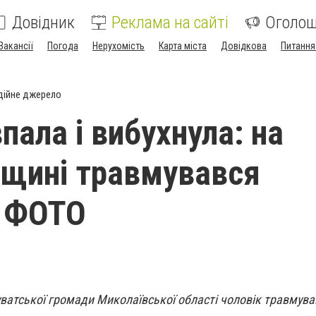
Довідник
Реклама на сайті
Оголо
Вакансії
Погода
Нерухомість
Карта міста
Довідкова
Питання
дійне джерело
пала і вибухнула: на
щині травмувався
- ФОТО
гуватської громади Миколаївської області чоловік травмув