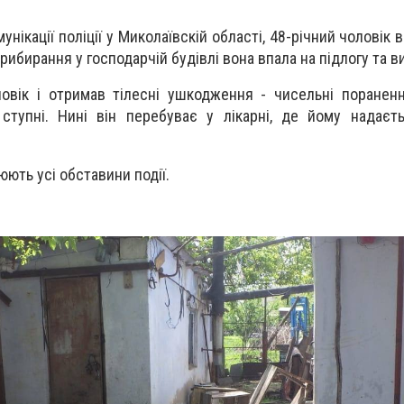
унікації поліції у Миколаївскій області, 48-річний чоловік 
прибирання у господарчій будівлі вона впала на підлогу та в
ловік і отримав тілесні ушкодження - чисельні пораненн
ступні. Нині він перебуває у лікарні, де йому надаєт
ють усі обставини події.