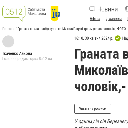
Новини
Афіша
Дозвілля
Головна
Граната впала і вибухнула: на Миколаївщині травмувався чоловік,- ФОТО
16:10, 30 квітня 2024 р.
На
Граната в
Ткаченко Альона
Головна редакторка 0512.ua
Миколаїв
чоловік,
Читать на русском
У одному із сіл Березне