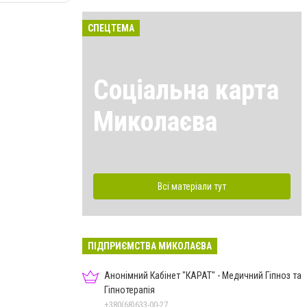
СПЕЦТЕМА
Соціальна карта
Миколаєва
Всі матеріали тут
ПІДПРИЄМСТВА МИКОЛАЄВА
Анонімний Кабінет "КАРАТ" - Медичний Гіпноз та
Гіпнотерапія
+380(68)633-00-27