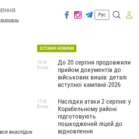
шення
Рус
-відповідь
ОСТАННІ НОВИНИ
До 20 серпня продовжили
18:30
Вчора
прийом документів до
військових вишів: деталі
вступної кампанії-2026
Наслідки атаки 2 серпня: у
17:30
Вчора
Корабельному районі
підготовують
пошкоджений ліцей до
відновлення
ався внаслідок