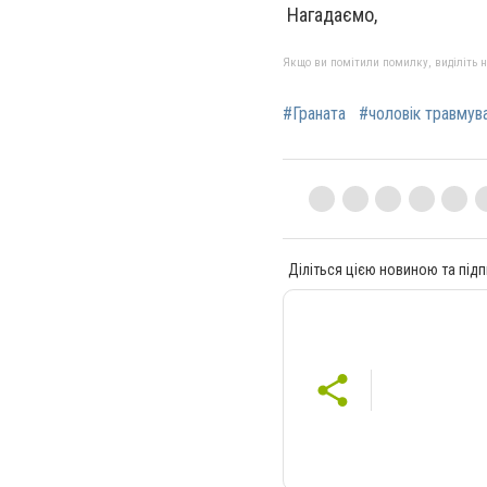
Нагадаємо,
Якщо ви помітили помилку, виділіть нео
#Граната
#чоловік травмув
Діліться цією новиною та підп