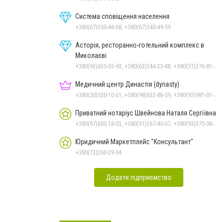
Система сповіщення населення
+380(67)350-44-68, +380(67)340-49-59
Асторія, ресторанно-готельний комплекс в
Миколаєві
+380(93)635-05-93, +380(63)244-23-48, +380(51)276-81-65, +380(93)361-03-37, +380(95)172-60-42, +380(51)277-66-77, +380(68)916-39-76
Медичний центр Династія (dynasty)
+380(50)530-10-31, +380(98)633-86-59, +380(93)981-01-61
Приватний нотаріус Швейнова Наталя Сергіївна
+380(97)605-18-03, +380(51)267-40-07, +380(93)375-08-48
Юридичний Маркетплейс "Консультант"
+380(73)260-29-94
Додати підприємство