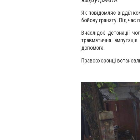
вибуху гранати
.
Як повідомляє відділ ком
бойову гранату. Під час 
Внаслідок детонації чо
травматична ампутація 
допомога.
Правоохоронці встановлю