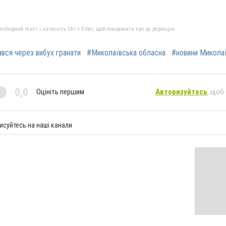
бхідний текст і натисніть Ctrl + Enter, щоб повідомити про це редакцію
ався через вибух гранати
#Миколаївська обласна
#новини Микола
0,0
Оцініть першим
Авторизуйтесь
, щоб
исуйтесь на наші канали