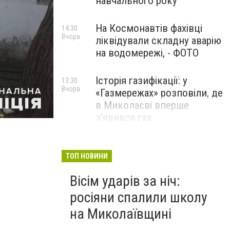
навчального року
На Космонавтів фахівці
14:30
Вчора
ліквідували складну аварію
на водомережі, - ФОТО
Історія газифікації: у
13:30
Вчора
«Газмережах» розповіли, де
в Миколаєві вперше
з'явився газ
Літній відпочинок у
13:00
Вчора
Миколаєві 2026: шукаємо
ТОП НОВИНИ
нові враження та
Вісім ударів за ніч:
перезавантаження
росіяни спалили школу
ПАРТНЕРСЬКИЙ СПЕЦПРОЄКТ
на Миколаївщині