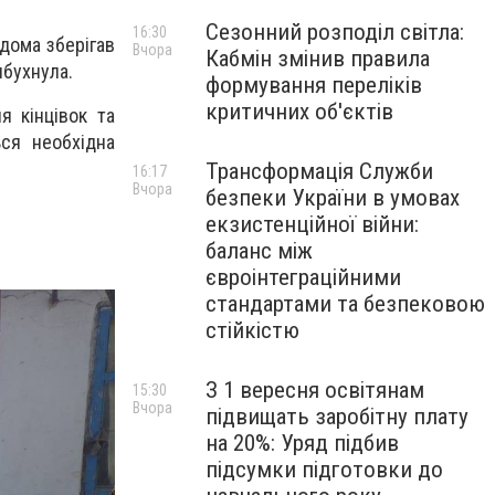
Сезонний розподіл світла:
16:30
вдома зберігав
Вчора
Кабмін змінив правила
ибухнула.
формування переліків
критичних об'єктів
я кінцівок та
ься необхідна
Трансформація Служби
16:17
Вчора
безпеки України в умовах
екзистенційної війни:
баланс між
євроінтеграційними
стандартами та безпековою
стійкістю
З 1 вересня освітянам
15:30
Вчора
підвищать заробітну плату
на 20%: Уряд підбив
підсумки підготовки до