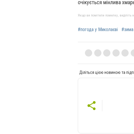
очікується мінлива хмарн
Якщо ви помітили помилку, виділіть нео
#погода у Миколаєві
#зима
Діліться цією новиною та підп