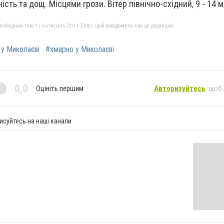
ість та дощ. Місцями грози. Вітер північно-східний, 9 - 14 
бхідний текст і натисніть Ctrl + Enter, щоб повідомити про це редакцію
 у Миколаєві
#хмарно у Миколаєві
0,0
Оцініть першим
Авторизуйтесь
, щоб
исуйтесь на наші канали