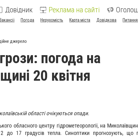
Довідник
Реклама на сайті
Оголо
Вакансії
Погода
Нерухомість
Карта міста
Довідкова
Питання
дійне джерело
грози: погода на
щині 20 квітня
иколаївській області очікуються опади.
кого обласного центру гідрометеорології, на Миколаївщин
12 до 17 градусів тепла. Синоптики прогнозують, що 