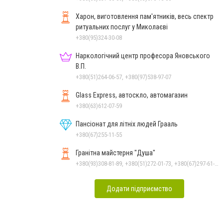
Харон, виготовлення пам'ятників, весь спектр
ритуальних послуг у Миколаєві
+380(95)324-30-08
Наркологічний центр професора Яновського
В.П.
+380(51)264-06-57, +380(97)538-97-07
Glass Express, автоскло, автомагазин
+380(63)612-07-59
Пансіонат для літніх людей Грааль
+380(67)255-11-55
Гранітна майстерня "Душа"
+380(93)308-81-89, +380(51)272-01-73, +380(67)297-61-89, +38(093) 308-81-96
Додати підприємство