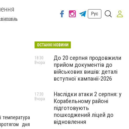
шення
Рус
-відповідь
ОСТАННІ НОВИНИ
До 20 серпня продовжили
18:30
Вчора
прийом документів до
військових вишів: деталі
вступної кампанії-2026
Наслідки атаки 2 серпня: у
17:30
Вчора
Корабельному районі
підготовують
пошкоджений ліцей до
і температура
відновлення
протягом дня