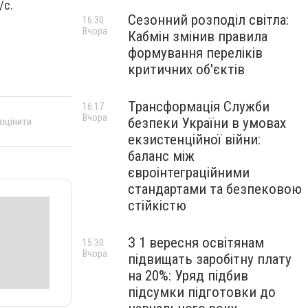
м/с.
Сезонний розподіл світла:
16:30
Вчора
Кабмін змінив правила
формування переліків
критичних об'єктів
Трансформація Служби
16:17
Вчора
безпеки України в умовах
 оцінити
екзистенційної війни:
баланс між
євроінтеграційними
стандартами та безпековою
стійкістю
З 1 вересня освітянам
15:30
Вчора
підвищать заробітну плату
на 20%: Уряд підбив
підсумки підготовки до