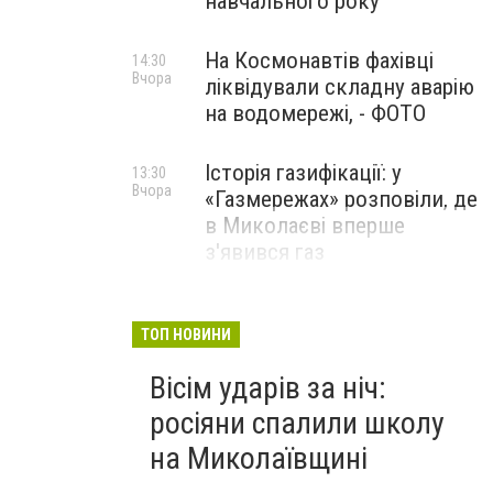
навчального року
На Космонавтів фахівці
14:30
Вчора
ліквідували складну аварію
на водомережі, - ФОТО
Історія газифікації: у
13:30
Вчора
«Газмережах» розповіли, де
в Миколаєві вперше
з'явився газ
Літній відпочинок у
13:00
Вчора
Миколаєві 2026: шукаємо
ТОП НОВИНИ
нові враження та
Вісім ударів за ніч:
перезавантаження
росіяни спалили школу
ПАРТНЕРСЬКИЙ СПЕЦПРОЄКТ
на Миколаївщині