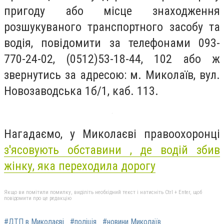
пригоду або місце знаходження
розшукуваного транспортного засобу та
водія, повідомити за телефонами 093-
770-24-02, (0512)53-18-44, 102 або ж
звернутись за адресою: м. Миколаїв, вул.
Новозаводська 1б/1, каб. 113.
Нагадаємо, у Миколаєві правоохоронці
з'ясовують обставини , де водій збив
жінку, яка переходила дорогу
Якщо ви помітили помилку, виділіть необхідний текст і натисніть Ctrl + Enter, щоб
повідомити про це редакцію
#ДТП в Миколаєві
#поліція
#новини Миколаїв