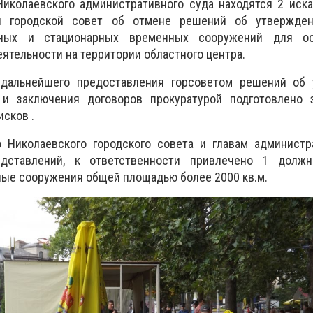
Николаевского административного суда находятся 2 иск
й городской совет об отмене решений об утвержде
ных и стационарных временных сооружений для ос
ятельности на территории областного центра.
дальнейшего предоставления горсоветом решений об 
 и заключения договоров прокуратурой подготовлено 
сков .
ю Николаевского городского совета и главам администр
дставлений, к ответственности привлечено 1 должн
ые сооружения общей площадью более 2000 кв.м.