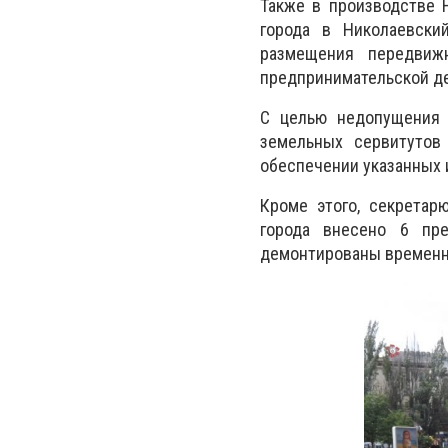
Также в производстве 
города в Николаевски
размещения передвиж
предпринимательской де
С целью недопущения 
земельных сервитутов
обеспечении указанных и
Кроме этого, секретар
города внесено 6 пре
демонтированы временн