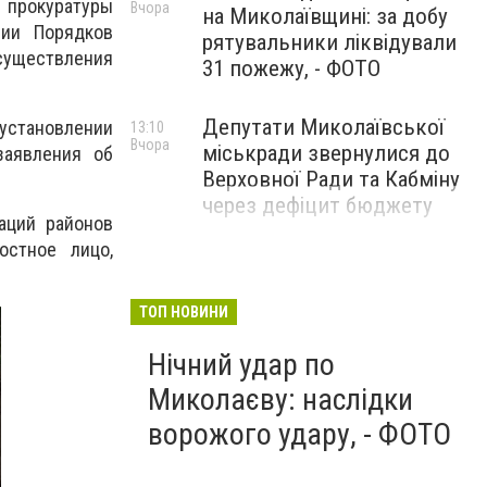
а прокуратуры
Вчора
на Миколаївщині: за добу
нии Порядков
рятувальники ліквідували
уществления
31 пожежу, - ФОТО
Депутати Миколаївської
установлении
13:10
Вчора
міськради звернулися до
заявления об
Верховної Ради та Кабміну
через дефіцит бюджету
аций районов
остное лицо,
ТОП НОВИНИ
Нічний удар по
Миколаєву: наслідки
ворожого удару, - ФОТО