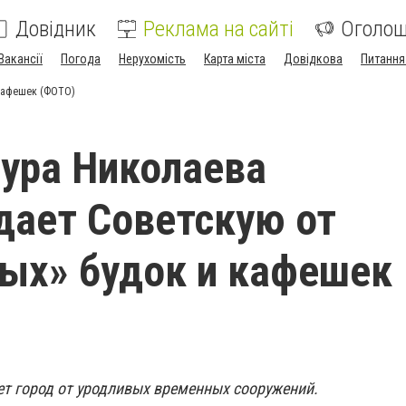
Довідник
Реклама на сайті
Оголо
Вакансії
Погода
Нерухомість
Карта міста
Довідкова
Питання
 кафешек (ФОТО)
ура Николаева
ает Советскую от
ых» будок и кафешек
т город от уродливых временных сооружений.