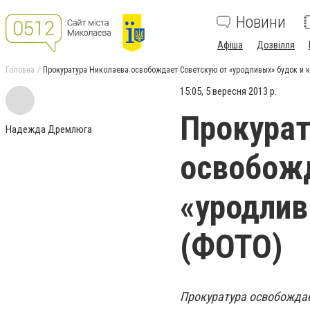
Новини
Афіша
Дозвілля
Головна
Прокуратура Николаева освобождает Советскую от «уродливых» будок и
15:05, 5 вересня 2013 р.
Прокурат
Надежда Дремлюга
освобожд
«уродлив
(ФОТО)
Прокуратура освобождае