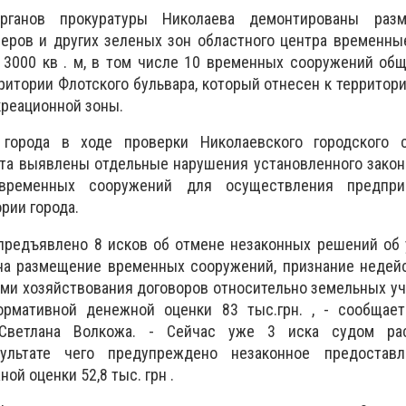
рганов прокуратуры Николаева демонтированы раз
веров и других зеленых зон областного центра временн
3000 кв . м, в том числе 10 временных сооружений об
ерритории Флотского бульвара, который отнесен к территор
креационной зоны.
 города в ходе проверки Николаевского городского 
ета выявлены отдельные нарушения установленного зако
временных сооружений для осуществления предприн
рии города.
 предъявлено 8 исков об отмене незаконных решений об
на размещение временных сооружений, признание недей
ми хозяйствования договоров относительно земельных у
нормативной денежной оценки 83 тыс.грн. , - сообща
 Светлана Волкожа. -
Сейчас уже 3 иска судом ра
ультате чего предупреждено незаконное предостав
ой оценки 52,8 тыс. грн .