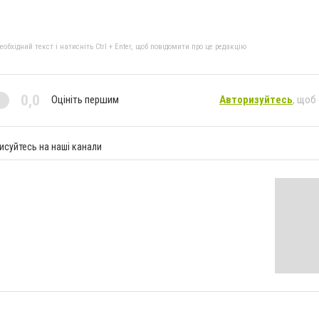
бхідний текст і натисніть Ctrl + Enter, щоб повідомити про це редакцію
0,0
Оцініть першим
Авторизуйтесь
, щоб
исуйтесь на наші канали