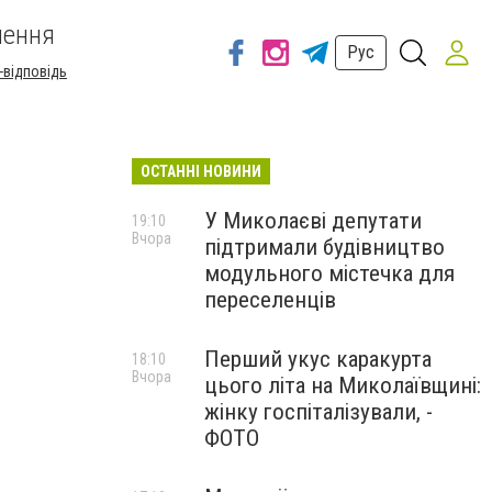
шення
Рус
-відповідь
ОСТАННІ НОВИНИ
У Миколаєві депутати
19:10
Вчора
підтримали будівництво
модульного містечка для
переселенців
Перший укус каракурта
18:10
Вчора
цього літа на Миколаївщині:
жінку госпіталізували, -
ФОТО