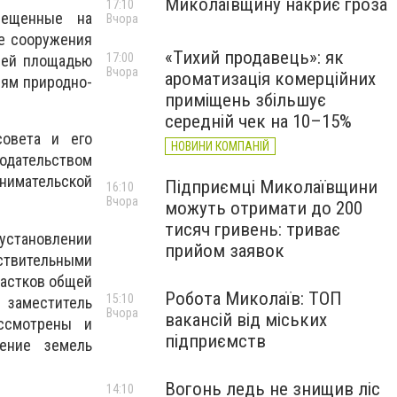
Миколаївщину накриє гроза
17:10
мещенные на
Вчора
ые сооружения
«Тихий продавець»: як
17:00
щей площадью
Вчора
ароматизація комерційних
иям природно-
приміщень збільшує
середній чек на 10–15%
совета и его
НОВИНИ КОМПАНІЙ
нодательством
имательской
Підприємці Миколаївщини
16:10
Вчора
можуть отримати до 200
тисяч гривень: триває
 установлении
прийом заявок
ствительными
частков общей
Робота Миколаїв: ТОП
15:10
ет
заместитель
Вчора
вакансій від міських
ссмотрены и
підприємств
ление земель
Вогонь ледь не знищив ліс
14:10