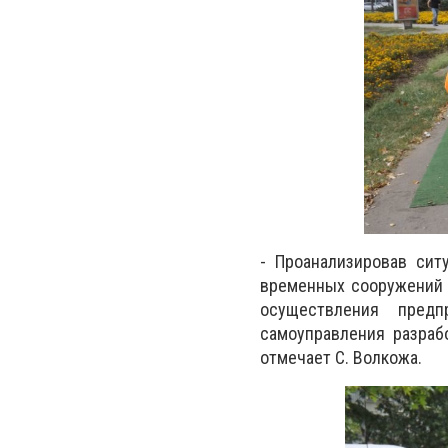
-
Проанализировав сит
временных сооружений т
осуществления предп
самоуправления разраб
отмечает
С. Волкожа.