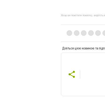
Якщо ви помітили помилку, виділіть нео
Діліться цією новиною та підп