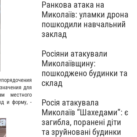
Ранкова атака на
Миколаїв: уламки дрона
пошкодили навчальний
заклад
Росіяни атакували
Миколаївщину:
пошкоджено будинки та
упорядочения
склад
азначения для
ам местного
Росія атакувала
д и форму, -
Миколаїв “Шахедами”: є
загибла, поранені діти
та зруйновані будинки