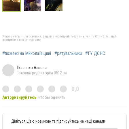
Якщо ви помітили помилку, виділіть необхідний текст і натисніть Ctrl + Enter, щоб
повідомити про це редакцію
#пожежі на Миколаївщині
#рятувальники
#ГУ ДСНС
Ткаченко Альона
Головна редакторка 0512.ua
0,0
Авторизируйтесь
, чтобы оценить
Діліться цією новиною та підписуйтесь на наші канали