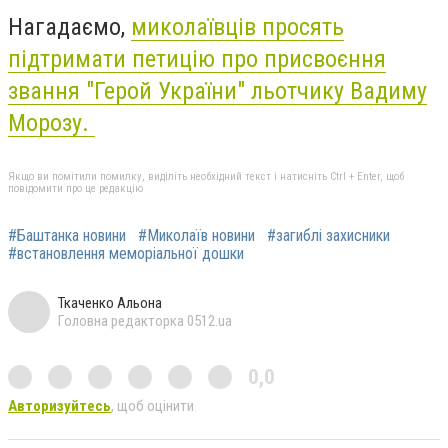
Нагадаємо,
миколаївців просять
підтримати петицію про присвоєння
звання "Герой України" льотчику Вадиму
Морозу.
Якщо ви помітили помилку, виділіть необхідний текст і натисніть Ctrl + Enter, щоб
повідомити про це редакцію
#Баштанка новини
#Миколаїв новини
#загиблі захисники
#встановлення меморіальної дошки
Ткаченко Альона
Головна редакторка 0512.ua
0,0
Авторизуйтесь
, щоб оцінити