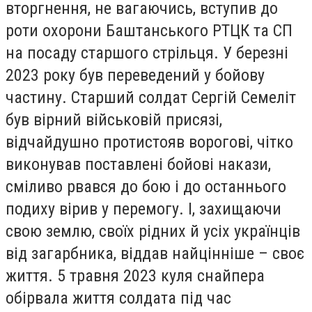
вторгнення, не вагаючись, вступив до
роти охорони Баштанського РТЦК та СП
на посаду старшого стрільця. У березні
2023 року був переведений у бойову
частину. Старший солдат Сергій Семеліт
був вірний військовій присязі,
відчайдушно протистояв ворогові, чітко
виконував поставлені бойові накази,
сміливо рвався до бою і до останнього
подиху вірив у перемогу. І, захищаючи
свою землю, своїх рідних й усіх українців
від загарбника, віддав найцінніше – своє
життя. 5 травня 2023 куля снайпера
обірвала життя солдата під час