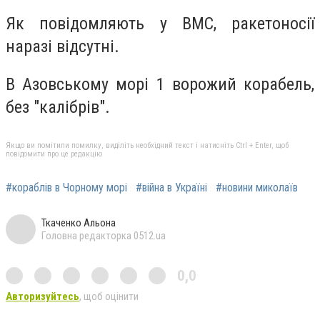
Як повідомляють у ВМС, ракетоносії
наразі відсутні.
В Азовському морі 1 ворожий корабель,
без "калібрів".
Якщо ви помітили помилку, виділіть необхідний текст і натисніть Ctrl + Enter, щоб
повідомити про це редакцію
#кораблів в Чорному морі
#війна в Україні
#новини миколаїв
Ткаченко Альона
Головна редакторка 0512.ua
0,0
Авторизуйтесь
, щоб оцінити