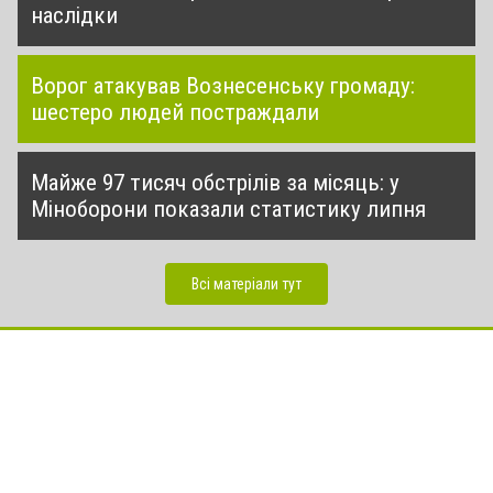
наслідки
Ворог атакував Вознесенську громаду:
шестеро людей постраждали
Майже 97 тисяч обстрілів за місяць: у
Міноборони показали статистику липня
Всі матеріали тут