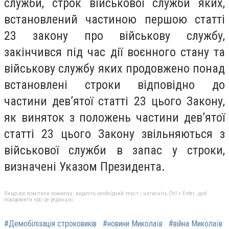
служби, строк військової служби яких,
встановлений частиною першою статті
23 закону про військову службу,
закінчився під час дії воєнного стану та
військову службу яких продовжено понад
встановлені строки відповідно до
частини девʼятої статті 23 цього Закону,
як виняток з положень частини девʼятої
статті 23 цього Закону звільняються з
військової служби в запас у строки,
визначені Указом Президента.
Якщо ви помітили помилку, виділіть необхідний текст і натисніть Ctrl + Enter, щоб
повідомити про це редакцію
#Демобілізація строковиків
#новини Миколаїв
#війна Миколаїв