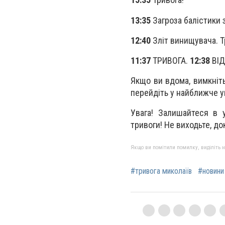
13:35
Загроза балістики 
12:40
Зліт винищувача. Тр
11:37
ТРИВОГА.
12:38
ВІД
Якщо ви вдома, вимкніть 
перейдіть у найближче у
Увага! Залишайтеся в у
тривоги! Не виходьте, до
Якщо ви помітили помилку, виділіть нео
#тривога миколаїв
#новини