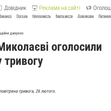
Довідник
Реклама на сайті
Оголо
Вакансії
Погода
Нерухомість
Карта міста
Довідкова
Питання
адійне джерело
 Миколаєві оголосили
у тривогу
овітряна тривога, 26 лютого.