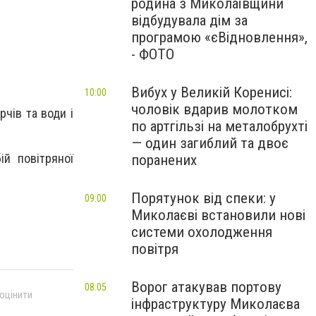
родина з Миколаївщини
відбудувала дім за
програмою «єВідновлення»,
- ФОТО
Вибух у Великій Коренисі:
10:00
чоловік вдарив молотком
рчів та води і
по артгільзі на металобрухті
— один загиблий та двоє
ій повітряної
поранених
Порятунок від спеки: у
09:00
Миколаєві встановили нові
системи охолодження
повітря
Ворог атакував портову
08:05
 оцінити
інфраструктуру Миколаєва