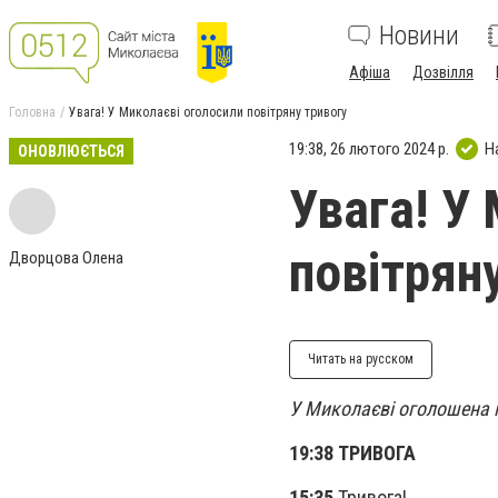
Новини
Афіша
Дозвілля
Головна
Увага! У Миколаєві оголосили повітряну тривогу
19:38, 26 лютого 2024 р.
Н
ОНОВЛЮЄТЬСЯ
Увага! У
повітрян
Дворцова Олена
Читать на русском
У Миколаєві оголошена п
19:38 ТРИВОГА
15:35
Тривога!