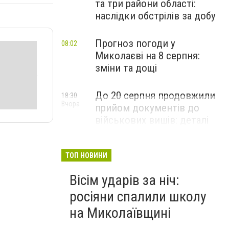
та три райони області:
наслідки обстрілів за добу
Прогноз погоди у
08:02
Миколаєві на 8 серпня:
зміни та дощі
До 20 серпня продовжили
18:30
Вчора
прийом документів до
військових вишів: деталі
вступної кампанії-2026
ТОП НОВИНИ
Вісім ударів за ніч:
росіяни спалили школу
на Миколаївщині