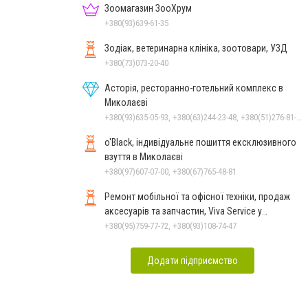
Зоомагазин ЗооХрум
+380(93)639-61-35
Зодіак, ветеринарна клініка, зоотовари, УЗД
+380(73)073-20-40
Асторія, ресторанно-готельний комплекс в
Миколаєві
+380(93)635-05-93, +380(63)244-23-48, +380(51)276-81-65, +380(93)361-03-37, +380(95)172-60-42, +380(51)277-66-77, +380(68)916-39-76
o'Black, індивідуальне пошиття ексклюзивного
взуття в Миколаєві
+380(97)607-07-00, +380(67)765-48-81
Ремонт мобільної та офісної техніки, продаж
аксесуарів та запчастин, Viva Service у
Миколаєві
+380(95)759-77-72, +380(93)108-74-47
Додати підприємство