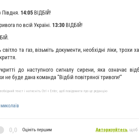
з Півдня.
14:05
ВІДБІЙ!
ивога по всій Україні.
13:30
ВІДБІЙ!
БІЙ.
світло та газ, візьміть документи, необхідні ліки, трохи ха
криття.
критті до наступного сигналу сирени, яка означає відб
ки не буде дана команда "Відбій повітряної тривоги!"
бхідний текст і натисніть Ctrl + Enter, щоб повідомити про це редакцію
 миколаїв
0,0
Оцініть першим
Авторизуйтесь
, щоб