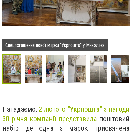
Спецпогашення нової марки "Укрпошта" у Миколаєві
Нагадаємо,
2 лютого "Укрпошта" з нагоди
30-річчя компанії представила
поштовий
набір, де одна з марок присвячена