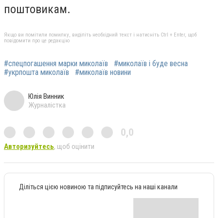
поштовикам.
Якщо ви помітили помилку, виділіть необхідний текст і натисніть Ctrl + Enter, щоб
повідомити про це редакцію
#спецпогашення марки миколаїв
#миколаїв і буде весна
#укрпошта миколаїв
#миколаїв новини
Юлія Винник
Журналістка
0,0
Авторизуйтесь
, щоб оцінити
Діліться цією новиною та підписуйтесь на наші канали